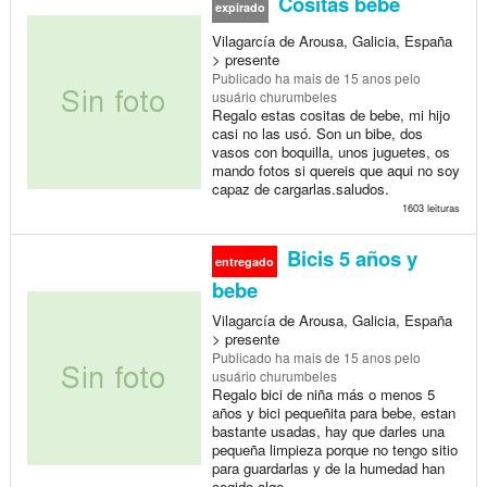
Cositas bebé
expirado
Vilagarcía de Arousa, Galicia, España
> presente
Publicado
ha mais de 15 anos
pelo
usuário churumbeles
Regalo estas cositas de bebe, mi hijo
casi no las usó. Son un bibe, dos
vasos con boquilla, unos juguetes, os
mando fotos si quereis que aqui no soy
capaz de cargarlas.saludos.
1603 leituras
Bicis 5 años y
entregado
bebe
Vilagarcía de Arousa, Galicia, España
> presente
Publicado
ha mais de 15 anos
pelo
usuário churumbeles
Regalo bici de niña más o menos 5
años y bici pequeñita para bebe, estan
bastante usadas, hay que darles una
pequeña limpieza porque no tengo sitio
para guardarlas y de la humedad han
cogido algo...