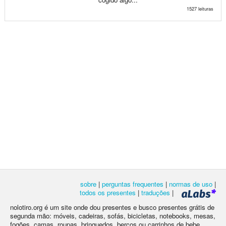
1527 leituras
sobre
|
perguntas frequentes
|
normas de uso
|
todos os presentes
|
traduções
|
nolotiro.org é um site onde dou presentes e busco presentes grátis de
segunda mão: móveis, cadeiras, sofás, bicicletas, notebooks, mesas,
fogões, camas, roupas, brinquedos, berços ou carrinhos de bebe,