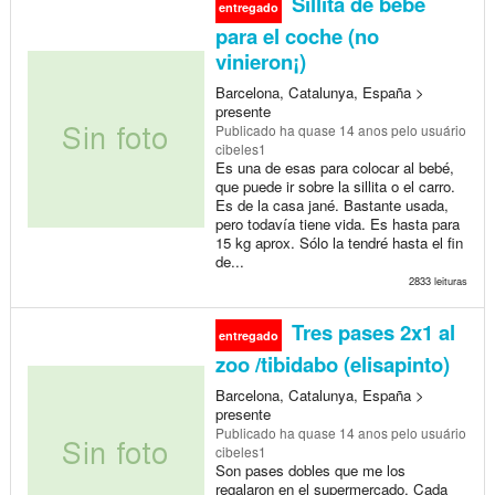
Sillita de bebé
entregado
para el coche (no
vinieron¡)
Barcelona, Catalunya, España >
presente
Publicado
ha quase 14 anos
pelo usuário
cibeles1
Es una de esas para colocar al bebé,
que puede ir sobre la sillita o el carro.
Es de la casa jané. Bastante usada,
pero todavía tiene vida. Es hasta para
15 kg aprox. Sólo la tendré hasta el fin
de...
2833 leituras
Tres pases 2x1 al
entregado
zoo /tibidabo (elisapinto)
Barcelona, Catalunya, España >
presente
Publicado
ha quase 14 anos
pelo usuário
cibeles1
Son pases dobles que me los
regalaron en el supermercado. Cada