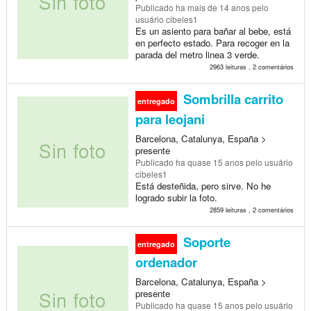
Publicado
ha mais de 14 anos
pelo
usuário cibeles1
Es un asiento para bañar al bebe, está
en perfecto estado. Para recoger en la
parada del metro linea 3 verde.
2963 leituras , 2 comentários
Sombrilla carrito
entregado
para leojani
Barcelona, Catalunya, España >
presente
Publicado
ha quase 15 anos
pelo usuário
cibeles1
Está desteñida, pero sirve. No he
logrado subir la foto.
2859 leituras , 2 comentários
Soporte
entregado
ordenador
Barcelona, Catalunya, España >
presente
Publicado
ha quase 15 anos
pelo usuário