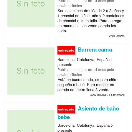
Publicado
ha mais de 14 anos
pelo
usuário cibeles1
Son calcetines de niña de 2 a 3 años y
1 chandal de niño 1 año y 2 pantalones
de chandal misma talla. Para entrega
en mano en linea verde parada les
corts.
2785 leituras
Barrera cama
entregado
Barcelona, Catalunya, España >
presente
Publicado
ha mais de 14 anos
pelo
usuário cibeles1
Está en buen estado, es para niño
pequeño o bebé. Para recoger en
parada de metro linea 3 verde.
2992 leituras , 1 comentário
Asiento de baño
entregado
bebe
Barcelona, Catalunya, España >
presente