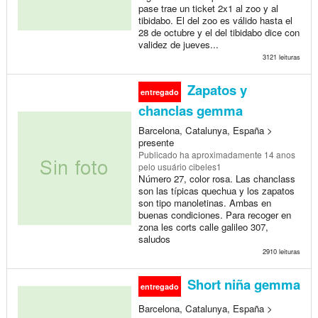
pase trae un ticket 2x1 al zoo y al
tibidabo. El del zoo es válido hasta el
28 de octubre y el del tibidabo dice con
validez de jueves...
3121 leituras
Zapatos y
entregado
chanclas gemma
Barcelona, Catalunya, España >
presente
Publicado
ha aproximadamente 14 anos
pelo usuário cibeles1
Número 27, color rosa. Las chanclass
son las típicas quechua y los zapatos
son tipo manoletinas. Ambas en
buenas condiciones. Para recoger en
zona les corts calle galileo 307,
saludos
2910 leituras
Short niña gemma
entregado
Barcelona, Catalunya, España >