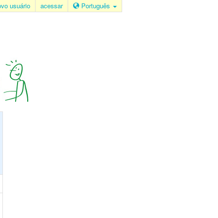
ovo usuário
acessar
Português