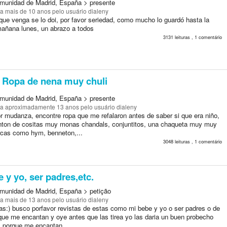
munidad de Madrid, España > presente
a mais de 10 anos
pelo usuário dialeny
que venga se lo doi, por favor seriedad, como mucho lo guardó hasta la
añana lunes, un abrazo a todos
3131 leituras , 1 comentário
Ropa de nena muy chuli
munidad de Madrid, España > presente
a aproximadamente 13 anos
pelo usuário dialeny
r mudanza, encontre ropa que me refalaron antes de saber si que era niño,
ton de cositas muy monas chandals, conjuntitos, una chaqueta muy muy
rcas como hym, benneton,...
3048 leituras , 1 comentário
 y yo, ser padres,etc.
munidad de Madrid, España > petição
a mais de 13 anos
pelo usuário dialeny
as:) busco porfavor revistas de estas como mi bebe y yo o ser padres o de
que me encantan y oye antes que las tirea yo las daria un buen probecho
, porque me encantan...