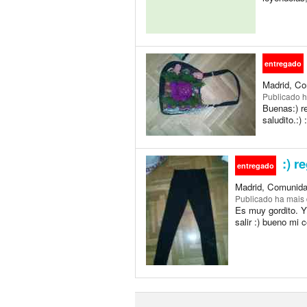
entregado
Madrid, Co
Publicado
h
Buenas:) re
saludito.:) :
:) r
entregado
Madrid, Comunida
Publicado
ha mais
Es muy gordito. Y 
salir :) bueno mi 