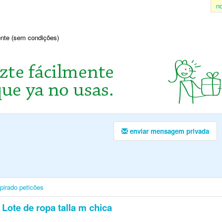
n
sente (sem condições)
enviar mensagem privada
pirado
peticões
Lote de ropa talla m chica