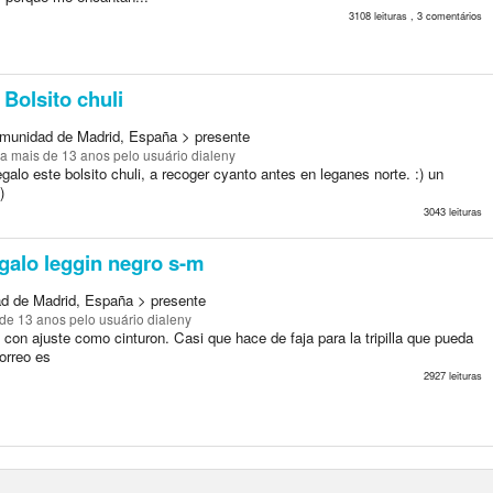
3108 leituras , 3 comentários
Bolsito chuli
munidad de Madrid, España > presente
a mais de 13 anos
pelo usuário dialeny
galo este bolsito chuli, a recoger cyanto antes en leganes norte. :) un
)
3043 leituras
egalo leggin negro s-m
d de Madrid, España > presente
 de 13 anos
pelo usuário dialeny
con ajuste como cinturon. Casi que hace de faja para la tripilla que pueda
correo es
2927 leituras