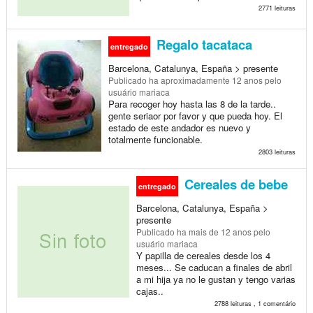
2771 leituras
Regalo tacataca
entregado
Barcelona, Catalunya, España > presente
Publicado
ha aproximadamente 12 anos
pelo
usuário mariaca
Para recoger hoy hasta las 8 de la tarde..
gente seriaor por favor y que pueda hoy. El
estado de este andador es nuevo y
totalmente funcionable.
2803 leituras
Cereales de bebe
entregado
Barcelona, Catalunya, España >
presente
Publicado
ha mais de 12 anos
pelo
usuário mariaca
Y papilla de cereales desde los 4
meses... Se caducan a finales de abril
a mi hija ya no le gustan y tengo varias
cajas..
2788 leituras , 1 comentário