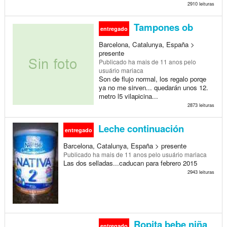
2910 leituras
Tampones ob
entregado
Barcelona, Catalunya, España >
presente
Publicado
ha mais de 11 anos
pelo
usuário mariaca
Son de flujo normal, los regalo porqe
ya no me sirven... quedarán unos 12.
metro l5 vilapicina...
2873 leituras
Leche continuación
entregado
Barcelona, Catalunya, España > presente
Publicado
ha mais de 11 anos
pelo usuário mariaca
Las dos selladas...caducan para febrero 2015
2943 leituras
Ropita bebe niña
entregado