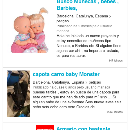
Busco Muñecas , bebés ,
Barbies,
Barcelona, Catalunya, España >
petição
Publicado
ha 2 meses
pelo usuário
mariaca
Hola he iniciado un nuevo proyecto y
estoy necesitando muñecas tipo
Nenuco, o Barbies etc Si alguien tiene
alguna por ahí , no importa el estado,
es para restaurar.
147 leituras
capota carro baby Monster
Barcelona, Catalunya, España > petição
Publicado
ha quase 6 anos
pelo usuário mariaca
buenas tardes , estoy en busca de una capota para
este carrito que me han dejado para mí niño ... Si
alguien sabe de una avísenme Seis nueve siete seis
ocho seis ocho cero cero Gracias de...
2259 leituras
Armario con bastante
entregado