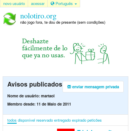
novo usuário
acessar
Português
nolotiro.org
não jogo fora, te dou de presente (sem condições)
Avisos publicados
enviar mensagem privada
Nome de usuário: martaol
Membro desde: 11 de Maio de 2011
todos
disponível
reservado
entregado
expirado
peticões