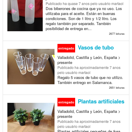
Publicado
ha quase 7 anos
pelo usuário martaol
Dos biberones de cocina que ya no uso. Los
utilizaba para el aceite. Están en buenas
condiciones. Son de 1 litro y 1/2 litro. Los
regalo también por separado. También
posibilidad de entrega en...
2677 leituras
Vasos de tubo
entregado
Valladolid, Castilla y León, España >
presente
Publicado
ha aproximadamente 7 anos
pelo usuário martaol
Regalo 5 vasos de tubo que no utilizo.
También entrego en Salamanca.
2651 leituras
Plantas artificiales
entregado
Valladolid, Castilla y León, España >
presente
Publicado
ha aproximadamente 7 anos
pelo usuário martaol
Plantas artificiales pequeñas de ikea.