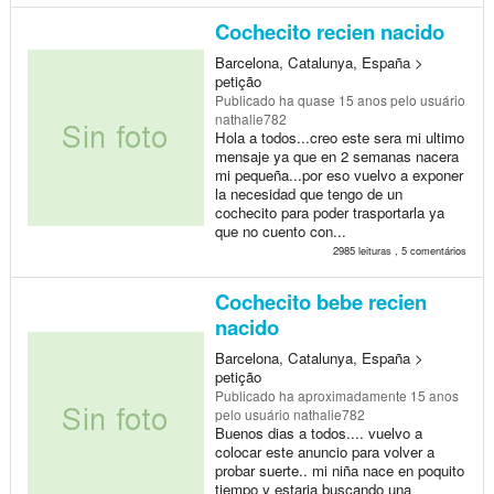
Cochecito recien nacido
Barcelona, Catalunya, España >
petição
Publicado
ha quase 15 anos
pelo usuário
nathalie782
Hola a todos...creo este sera mi ultimo
mensaje ya que en 2 semanas nacera
mi pequeña...por eso vuelvo a exponer
la necesidad que tengo de un
cochecito para poder trasportarla ya
que no cuento con...
2985 leituras , 5 comentários
Cochecito bebe recien
nacido
Barcelona, Catalunya, España >
petição
Publicado
ha aproximadamente 15 anos
pelo usuário nathalie782
Buenos dias a todos.... vuelvo a
colocar este anuncio para volver a
probar suerte.. mi niña nace en poquito
tiempo y estaria buscando una