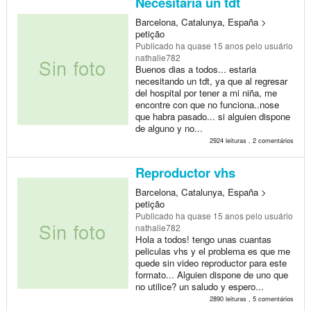
Necesitaria un tdt
Barcelona, Catalunya, España >
petição
Publicado
ha quase 15 anos
pelo usuário
nathalie782
Buenos dias a todos... estaria
necesitando un tdt, ya que al regresar
del hospital por tener a mi niña, me
encontre con que no funciona..nose
que habra pasado... si alguien dispone
de alguno y no...
2924 leituras , 2 comentários
Reproductor vhs
Barcelona, Catalunya, España >
petição
Publicado
ha quase 15 anos
pelo usuário
nathalie782
Hola a todos! tengo unas cuantas
peliculas vhs y el problema es que me
quede sin video reproductor para este
formato... Alguien dispone de uno que
no utilice? un saludo y espero...
2890 leituras , 5 comentários