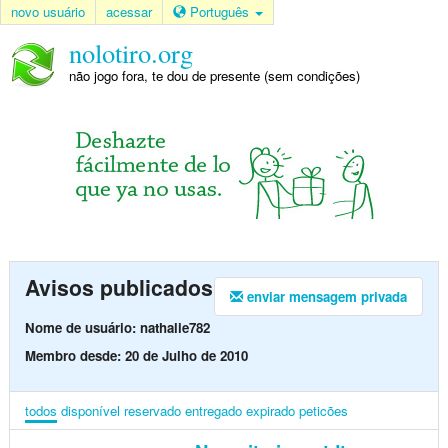
novo usuário
acessar
Português
nolotiro.org
não jogo fora, te dou de presente (sem condições)
Avisos publicados
enviar mensagem privada
Nome de usuário: nathalie782
Membro desde: 20 de Julho de 2010
todos
disponível
reservado
entregado
expirado
peticões