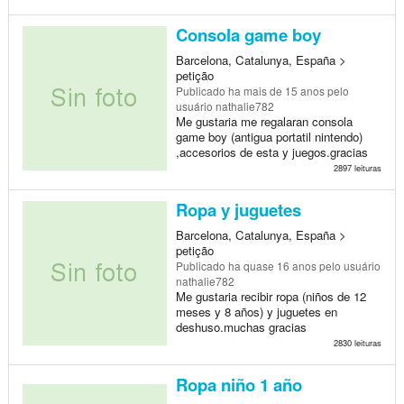
Consola game boy
Barcelona, Catalunya, España >
petição
Publicado
ha mais de 15 anos
pelo
usuário nathalie782
Me gustaria me regalaran consola
game boy (antigua portatil nintendo)
,accesorios de esta y juegos.gracias
2897 leituras
Ropa y juguetes
Barcelona, Catalunya, España >
petição
Publicado
ha quase 16 anos
pelo usuário
nathalie782
Me gustaria recibir ropa (niños de 12
meses y 8 años) y juguetes en
deshuso.muchas gracias
2830 leituras
Ropa niño 1 año