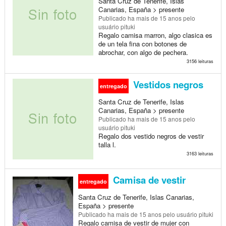
Santa Cruz de Tenerife, Islas
Canarias, España > presente
Publicado
ha mais de 15 anos
pelo
usuário pituki
Regalo camisa marron, algo clasica es
de un tela fina con botones de
abrochar, con algo de pechera.
3156 leituras
Vestidos negros
entregado
Santa Cruz de Tenerife, Islas
Canarias, España > presente
Publicado
ha mais de 15 anos
pelo
usuário pituki
Regalo dos vestido negros de vestir
talla l.
3163 leituras
Camisa de vestir
entregado
Santa Cruz de Tenerife, Islas Canarias,
España > presente
Publicado
ha mais de 15 anos
pelo usuário pituki
Regalo camisa de vestir de mujer con