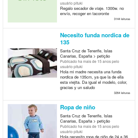
usuário pituki
Regalo secador de viaje. 1300w. no
envío, recoger en tacoronte
3144 leituras
Necesito funda nordica de
135
Santa Cruz de Tenerife, Islas
Canarias, España > petição
Publicado
ha mais de 15 anos
pelo
usuário pituki
Hola mi madre necesita una funda
nordica de 135cm, ya que la de ella
esta viejita. Da igual el modelo, color,
gracias y un saludo
3264 leituras
Ropa de niño
Santa Cruz de Tenerife, Islas
Canarias, España > petição
Publicado
ha mais de 15 anos
pelo
usuário pituki
Hola necesito ropa de niño de 24 a 36