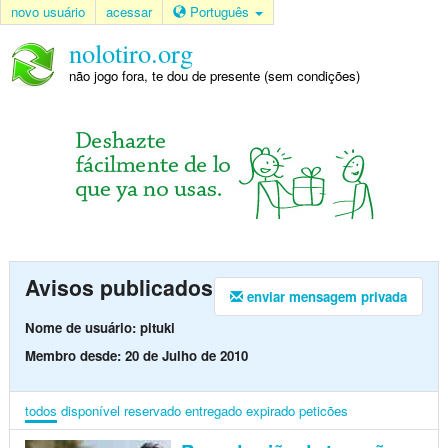
novo usuário
acessar
Português
nolotiro.org
não jogo fora, te dou de presente (sem condições)
Avisos publicados
enviar mensagem privada
Nome de usuário: pituki
Membro desde: 20 de Julho de 2010
todos
disponível
reservado
entregado
expirado
peticões