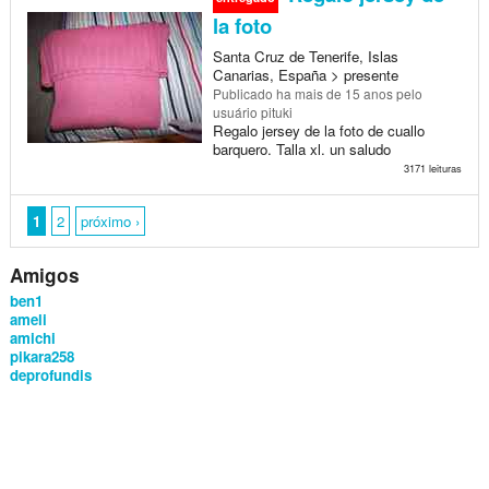
la foto
Santa Cruz de Tenerife, Islas
Canarias, España > presente
Publicado
ha mais de 15 anos
pelo
usuário pituki
Regalo jersey de la foto de cuallo
barquero. Talla xl. un saludo
3171 leituras
1
2
próximo ›
Amigos
ben1
ameli
amichi
pikara258
deprofundis