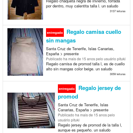
Regalo chaqueta negra de invierno, forrada
por dentro, muy calentita talla l. un saludo
3137 leituras
Regalo camisa cuello
entregado
sin mangas
Santa Cruz de Tenerife, Islas Canarias,
España > presente
Publicado
ha mais de 15 anos
pelo usuário pituki
Regalo camisa de promod talla l, es de cuello
alto sin mangas color beige. un saludo
3059 leituras
Regalo jersey de
entregado
promod
Santa Cruz de Tenerife, Islas
Canarias, España > presente
Publicado
ha mais de 15 anos
pelo
usuário pituki
Regalo jersey de promod de la talla l,
aunque es pequeño. un saludo