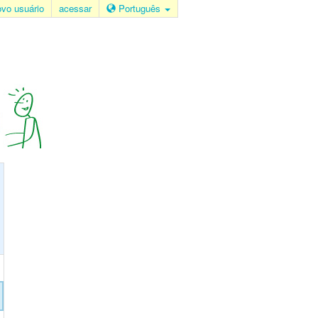
ovo usuário
acessar
Português