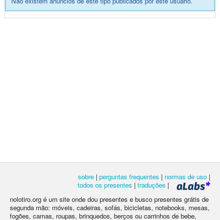
Não existem anúncios de este tipo publicados por este usuário.
sobre
|
perguntas frequentes
|
normas de uso
|
todos os presentes
|
traduções
|
nolotiro.org é um site onde dou presentes e busco presentes grátis de
segunda mão: móveis, cadeiras, sofás, bicicletas, notebooks, mesas,
fogões, camas, roupas, brinquedos, berços ou carrinhos de bebe,