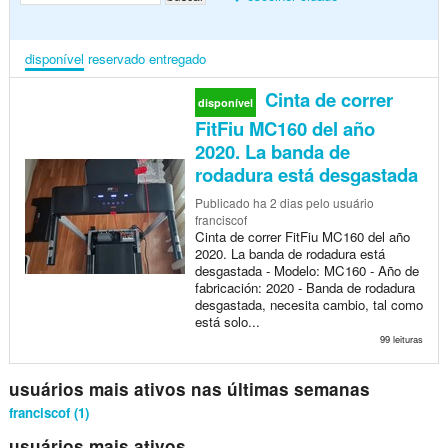
disponível
reservado
entregado
Cinta de correr
disponível
FitFiu MC160 del año
2020. La banda de
rodadura está desgastada
Publicado
ha 2 dias
pelo usuário
franciscof
Cinta de correr FitFiu MC160 del año
2020. La banda de rodadura está
desgastada - Modelo: MC160 - Año de
fabricación: 2020 - Banda de rodadura
desgastada, necesita cambio, tal como
está solo...
99 leituras
usuários mais ativos nas últimas semanas
franciscof (1)
usuários mais ativos