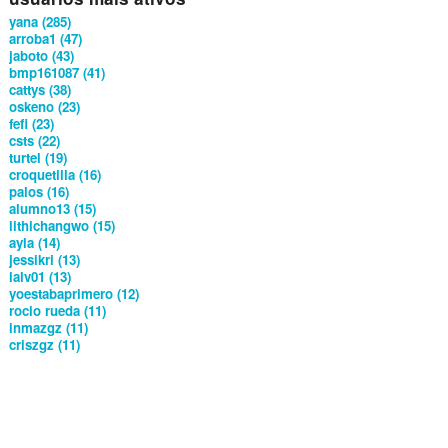
yana (285)
arroba1 (47)
jaboto (43)
bmp161087 (41)
cattys (38)
oskeno (23)
fefi (23)
csts (22)
turtel (19)
croquetilla (16)
palos (16)
alumno13 (15)
lithichangwo (15)
ayla (14)
jessikri (13)
lalv01 (13)
yoestabaprimero (12)
rocio rueda (11)
inmazgz (11)
criszgz (11)