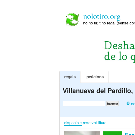
nolotiro.org
no ho tir, t'ho regal (sense co
regals
peticions
Villanueva del Pardill
ca
disponible
reservat
lliurat
Escr