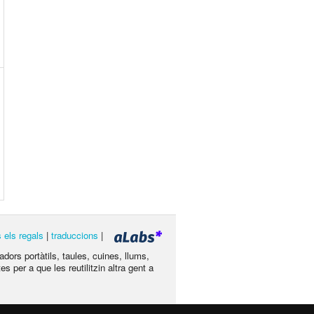
s els regals
|
traduccions
|
dors portàtils, taules, cuines, llums,
s per a que les reutilitzin altra gent a