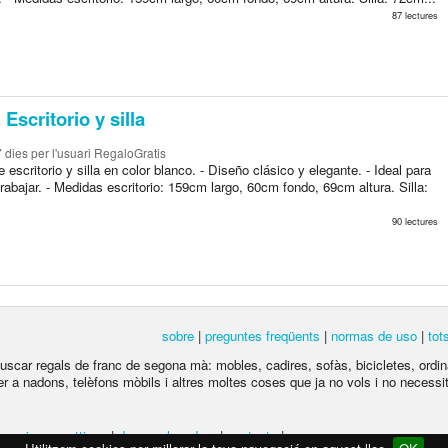
87 lectures
Escritorio y silla
7 dies
per l'usuari RegaloGratis
 escritorio y silla en color blanco. - Diseño clásico y elegante. - Ideal para
trabajar. - Medidas escritorio: 159cm largo, 60cm fondo, 69cm altura. Silla:
90 lectures
sobre
|
preguntes freqüents
|
normas de uso
|
tot
 buscar regals de franc de segona mà: mobles, cadires, sofàs, bicicletes, ordina
per a nadons, telèfons mòbils i altres moltes coses que ja no vols i no necessite
e privacy settings
|
desenvolupadors
|
contacte
|