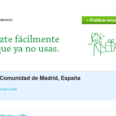
+ Publicar anun
ndicions)
o, Comunidad de Madrid, España
nviar ciutat
itorio y silla