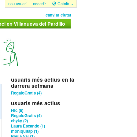
nou usuari
accedir
Català
canviar ciutat
ci en Villanueva del Pardillo
usuaris més actius en la
darrera setmana
RegaloGratis (4)
usuaris més actius
Hfc (6)
RegaloGratis (4)
chyky (2)
Laura Escande (1)
moniquitap (1)
Paula Val (1)