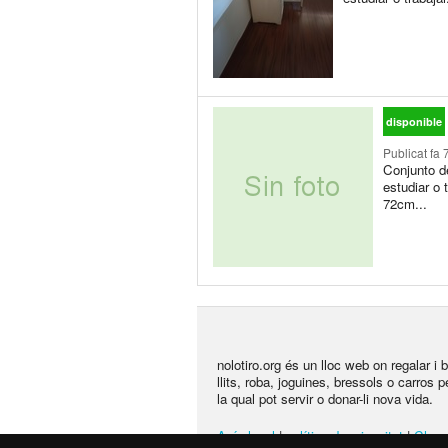
disponible
Publicat
fa 
Conjunto de
estudiar o 
72cm...
nolotiro.org és un lloc web on regalar i
llits, roba, joguines, bressols o carros 
la qual pot servir o donar-li nova vida.
Avís legal
|
política de privacitat
|
Chang