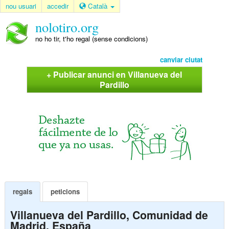
nou usuari
accedir
Català
nolotiro.org
no ho tir, t'ho regal (sense condicions)
canviar ciutat
+ Publicar anunci en Villanueva del
Pardillo
regals
peticions
Villanueva del Pardillo, Comunidad de
Madrid, España