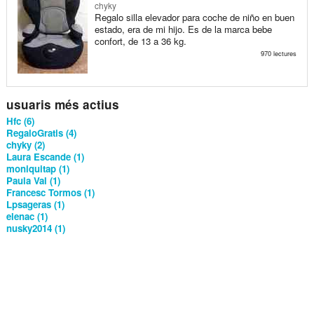
chyky
Regalo silla elevador para coche de niño en buen
estado, era de mi hijo. Es de la marca bebe
confort, de 13 a 36 kg.
970 lectures
usuaris més actius
Hfc (6)
RegaloGratis (4)
chyky (2)
Laura Escande (1)
moniquitap (1)
Paula Val (1)
Francesc Tormos (1)
Lpsageras (1)
elenac (1)
nusky2014 (1)