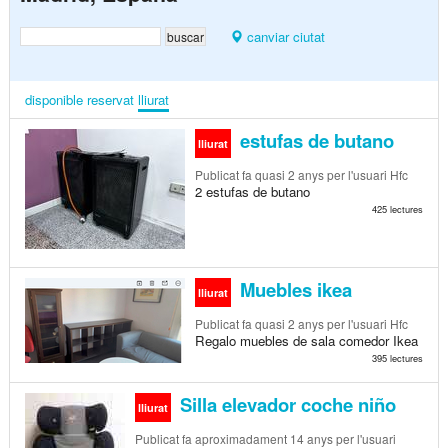
canviar ciutat
disponible
reservat
lliurat
estufas de butano
lliurat
Publicat
fa quasi 2 anys
per l'usuari Hfc
2 estufas de butano
425 lectures
Muebles ikea
lliurat
Publicat
fa quasi 2 anys
per l'usuari Hfc
Regalo muebles de sala comedor Ikea
395 lectures
Silla elevador coche niño
lliurat
Publicat
fa aproximadament 14 anys
per l'usuari