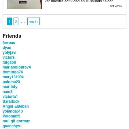
ver nuestra actividad en el usuario "alco".
424 views
…
1
2
next ›
Friends
ferroas
dyan
yolyjavi
victors
migabu
marianolotiro74
domingo74
mary131994
paloma20
mariloly
nam3
victoria1
Saraitock
Angel Esteban
yolanda513
Paloma55
raul gil gormaz
guanchys1