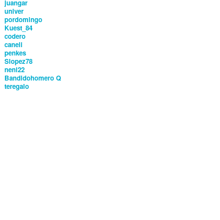
juangar
univer
pordomingo
Kuest_84
codero
caneli
penkes
Slopez78
neni22
Bandidohomero Q
teregalo