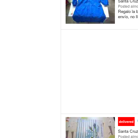
Santa Cruz 
Posted
almo
Regalo la b
envío, no l
delivered
Santa Cruz 
Posted
almo