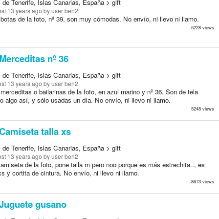
de Tenerife, Islas Canarias, España > gift
st 13 years ago
by user ben2
botas de la foto, nº 39, son muy cómodas. No envío, ni llevo ni llamo.
5228 views
Merceditas nº 36
de Tenerife, Islas Canarias, España > gift
st 13 years ago
by user ben2
merceditas o bailarinas de la foto, en azul marino y nº 36. Son de tela
 algo así, y sólo usadas un día. No envío, ni llevo ni llamo.
5248 views
Camiseta talla xs
de Tenerife, Islas Canarias, España > gift
st 13 years ago
by user ben2
amiseta de la foto, pone talla m pero noo porque es más estrechita.., es
 y cortita de cintura. No envío, ni llevo ni llamo.
8673 views
Juguete gusano