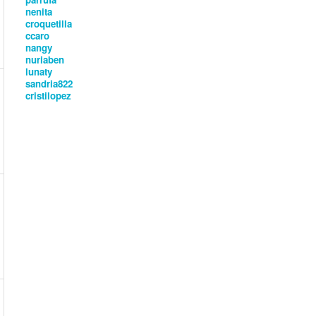
nenita
croquetilla
ccaro
nangy
nuriaben
lunaty
sandria822
cristilopez