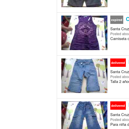
C
expired
Santa Cruz 
Posted
abou
Camiseta de
delivered
Santa Cruz 
Posted
abou
Talla 2 año
delivered
Santa Cruz 
Posted
abou
Para niña d