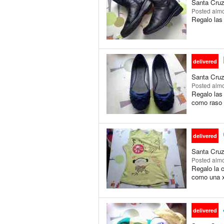
Santa Cruz 
Posted
almo
Regalo las 
delivered
Santa Cruz 
Posted
almo
Regalo las 
como raso o
delivered
Santa Cruz 
Posted
almo
Regalo la c
como una xs
delivered