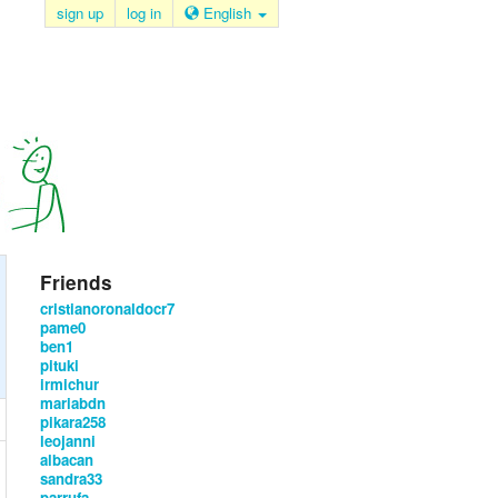
sign up
log in
English
Friends
cristianoronaldocr7
pame0
ben1
pituki
irmichur
mariabdn
pikara258
leojanni
albacan
sandra33
parrufa