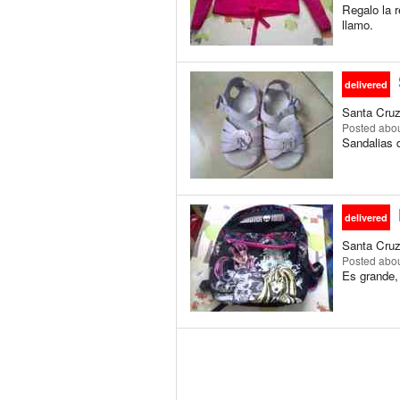
Regalo la r
llamo.
delivered
Santa Cruz 
Posted
abou
Sandalias d
delivered
Santa Cruz 
Posted
abou
Es grande, 