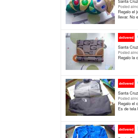
Santa Cruz 
Posted
almo
Regalo el j
llevar. No e
delivered
Santa Cruz 
Posted
almo
Regalo la c
delivered
Santa Cruz 
Posted
almo
Regalo el c
Es de tela 
delivered