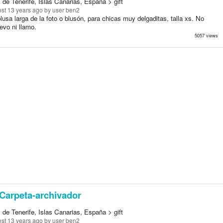
de Tenerife, Islas Canarias, España > gift
st 13 years ago
by user ben2
lusa larga de la foto o blusón, para chicas muy delgaditas, talla xs. No
levo ni llamo.
5057 views
Carpeta-archivador
de Tenerife, Islas Canarias, España > gift
st 13 years ago
by user ben2