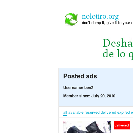
nolotiro.org
don't dump it, give it to your 
Posted ads
Username: ben2
Member since: July 20, 2010
all
available
reserved
delivered
expired
r
delivered