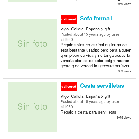
3059 views
Sofa forma l
delivered
Vigo, Galicia, España > gift
Posted
about 15 years ago
by user
isi1960
Regalo sofas en eskinal en forma de l
esta bastante usadito pero para alguien
q empiece su vida y no tenga cosas le
vendria bien es de color beig y marron
gente q de verdad lo necesite porfavor
3383 views
Cesta servilletas
delivered
Vigo, Galicia, España > gift
Posted
about 15 years ago
by user
isi1960
Regalo 1 cesta para servilletas
3075 views