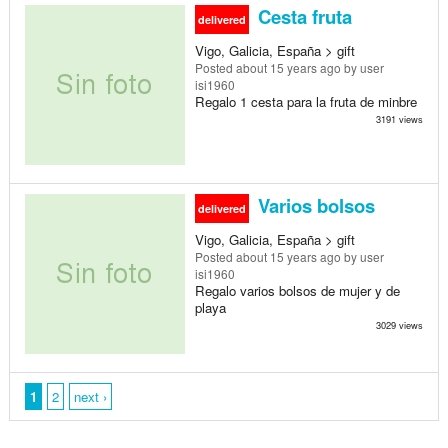
Cesta fruta
delivered
Vigo, Galicia, España > gift
Posted
about 15 years ago
by user
isi1960
Regalo 1 cesta para la fruta de minbre
3191 views
Varios bolsos
delivered
Vigo, Galicia, España > gift
Posted
about 15 years ago
by user
isi1960
Regalo varios bolsos de mujer y de
playa
3029 views
1
2
next ›