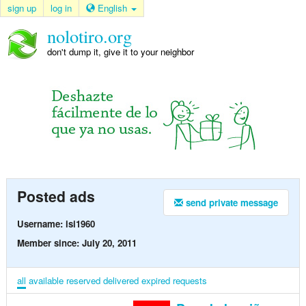
sign up
log in
English
nolotiro.org
don't dump it, give it to your neighbor
Posted ads
send private message
Username: isi1960
Member since: July 20, 2011
all
available
reserved
delivered
expired
requests