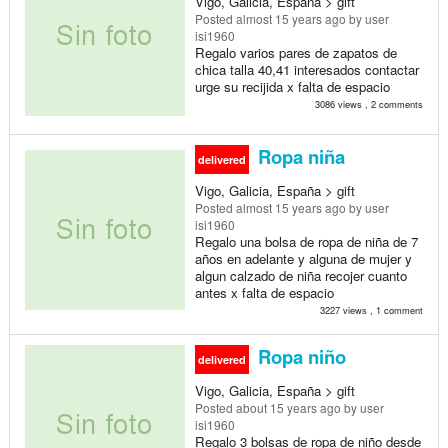
Vigo, Galicia, España > gift
Posted
almost 15 years ago
by user
isi1960
Regalo varios pares de zapatos de
chica talla 40,41 interesados contactar
urge su recijida x falta de espacio
3086 views , 2 comments
Ropa niña
delivered
Vigo, Galicia, España > gift
Posted
almost 15 years ago
by user
isi1960
Regalo una bolsa de ropa de niña de 7
años en adelante y alguna de mujer y
algun calzado de niña recojer cuanto
antes x falta de espacio
3227 views , 1 comment
Ropa niño
delivered
Vigo, Galicia, España > gift
Posted
about 15 years ago
by user
isi1960
Regalo 3 bolsas de ropa de niño desde