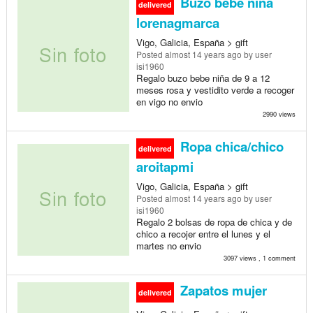
Buzo bebe niña
delivered
lorenagmarca
Vigo, Galicia, España > gift
Posted
almost 14 years ago
by user
isi1960
Regalo buzo bebe niña de 9 a 12
meses rosa y vestidito verde a recoger
en vigo no envio
2990 views
Ropa chica/chico
delivered
aroitapmi
Vigo, Galicia, España > gift
Posted
almost 14 years ago
by user
isi1960
Regalo 2 bolsas de ropa de chica y de
chico a recojer entre el lunes y el
martes no envio
3097 views , 1 comment
Zapatos mujer
delivered