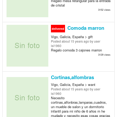
Regalo mesa retangular para la entrada
de cristal
3152 views
Comoda marron
delivered
Vigo, Galicia, España > gift
Posted
about 15 years ago
by user
isi1960
Regalo comoda 3 cajones marron
3129 views
Cortinas,alfombras
Vigo, Galicia, España > want
Posted
about 15 years ago
by user
isi1960
Necesito
cortinas,alfonbras,lamparas,cuadros,
un mueble de salon y un dormitorio
infantil para mi niño de 6 años m he
mudado y necesito esas cosas gracias