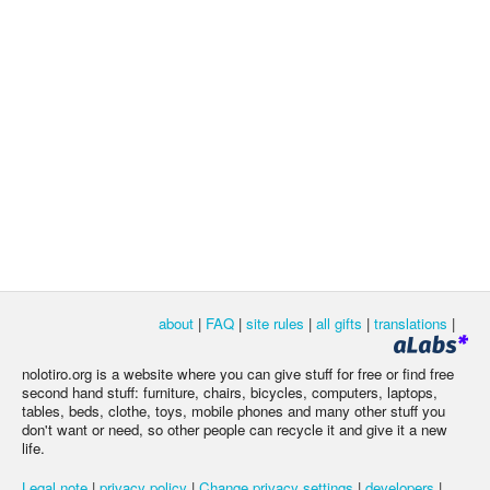
about
|
FAQ
|
site rules
|
all gifts
|
translations
|
nolotiro.org is a website where you can give stuff for free or find free
second hand stuff: furniture, chairs, bicycles, computers, laptops,
tables, beds, clothe, toys, mobile phones and many other stuff you
don't want or need, so other people can recycle it and give it a new
life.
Legal note
|
privacy policy
|
Change privacy settings
|
developers
|