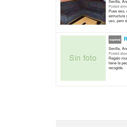
Sevilla, A
Posted
almo
Pues eso, 
estructura 
uso, pero e
R
expired
Sevilla, A
Posted
abou
Regalo muñ
tiene la pe
recogida.