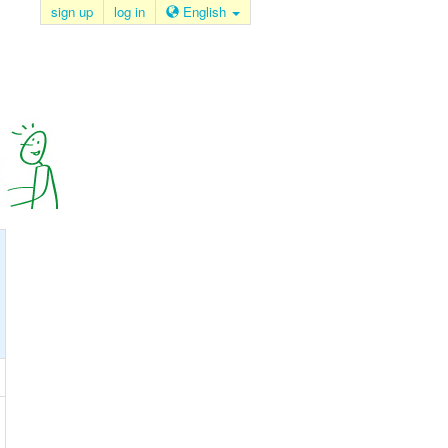
sign up
log in
English