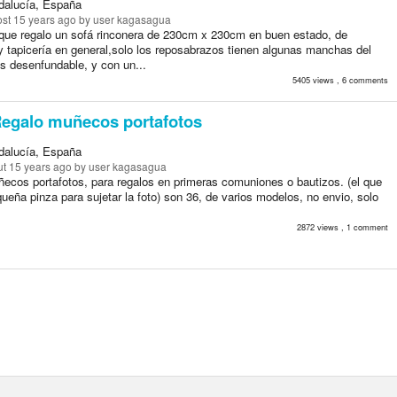
ndalucía, España
st 15 years ago
by user kagasagua
que regalo un sofá rinconera de 230cm x 230cm en buen estado, de
y tapicería en general,solo los reposabrazos tienen algunas manchas del
s desenfundable, y con un...
5405 views , 6 comments
egalo muñecos portafotos
ndalucía, España
t 15 years ago
by user kagasagua
ecos portafotos, para regalos en primeras comuniones o bautizos. (el que
queña pinza para sujetar la foto) son 36, de varios modelos, no envio, solo
2872 views , 1 comment