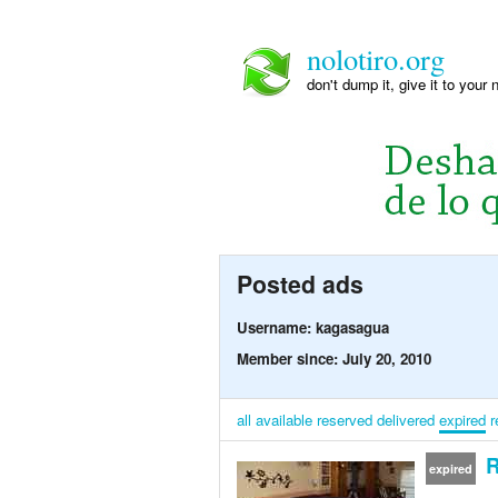
nolotiro.org
don't dump it, give it to your 
Posted ads
Username: kagasagua
Member since: July 20, 2010
all
available
reserved
delivered
expired
r
R
expired