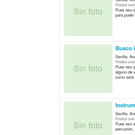
Posted
over
Pues eso q
para poder
Busco 
Sevilla, A
Posted
over
Pues eso q
alguno de 
como está l
Instru
Sevilla, A
Posted
over
Pues eso si
percusión, 