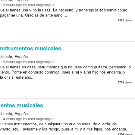
 13 years ago
by user kagasagua
ue si tienes una y no la usas. La necesito, y no tengo la economia como
 pagarme una. Gracias de antemano....
2925 views
instrumentos musicales
ndalucía, España
 13 years ago
by user kagasagua
ue si tienes en casa instrumentos que no uses como guitarra, percusion, o
viento. Ponte en contacto conmigo, pues a mi y a mi hijo nos encanta, y
a crisis, este año...
2774 views
mentos musicales
ndalucía, España
 14 years ago
by user kagasagua
 tienes instrumentos, de cualquier tipo que no uses, de cuerda, de
viento, etc... avisame y los recojo, pues a mi y a mis hijos, nos encanta.
2914 views