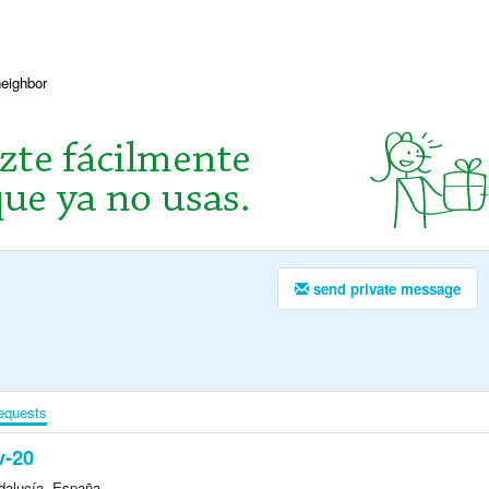
neighbor
send private message
equests
v-20
ndalucía, España