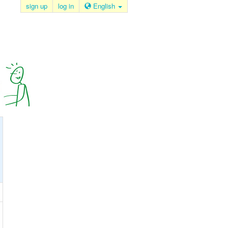
sign up
log in
English