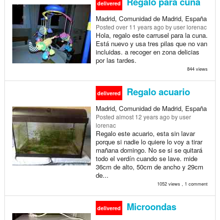
Regalo para cuna
delivered
Madrid, Comunidad de Madrid, España
Posted
over 11 years ago
by user lorenac
Hola, regalo este carrusel para la cuna.
Está nuevo y usa tres pilas que no van
incluidas. a recoger en zona delicias
por las tardes.
844 views
Regalo acuario
delivered
Madrid, Comunidad de Madrid, España
Posted
almost 12 years ago
by user
lorenac
Regalo este acuario, esta sin lavar
porque si nadie lo quiere lo voy a tirar
mañana domingo. No se si se quitará
todo el verdín cuando se lave. mide
36cm de alto, 50cm de ancho y 29cm
de...
1052 views , 1 comment
Microondas
delivered