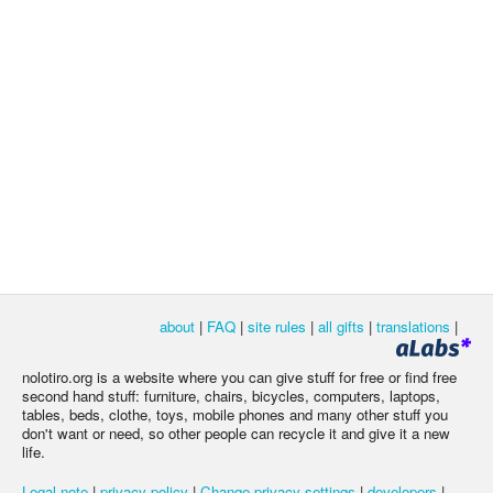
about
|
FAQ
|
site rules
|
all gifts
|
translations
|
nolotiro.org is a website where you can give stuff for free or find free
second hand stuff: furniture, chairs, bicycles, computers, laptops,
tables, beds, clothe, toys, mobile phones and many other stuff you
don't want or need, so other people can recycle it and give it a new
life.
Legal note
|
privacy policy
|
Change privacy settings
|
developers
|