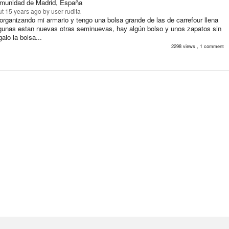
munidad de Madrid, España
t 15 years ago
by user rudita
organizando mi armario y tengo una bolsa grande de las de carrefour llena
lgunas estan nuevas otras seminuevas, hay algún bolso y unos zapatos sin
galo la bolsa...
2298 views , 1 comment