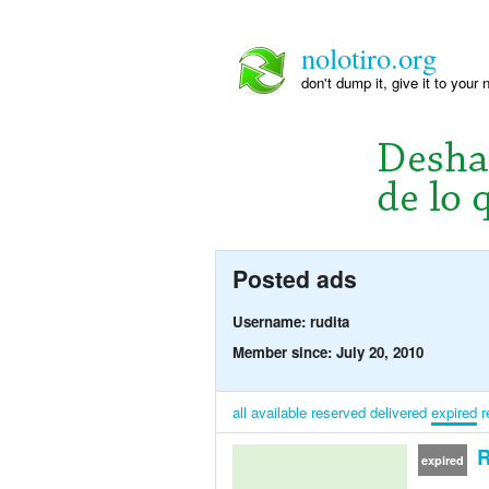
nolotiro.org
don't dump it, give it to your 
Posted ads
Username: rudita
Member since: July 20, 2010
all
available
reserved
delivered
expired
r
R
expired