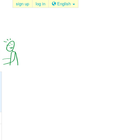
sign up
log in
English