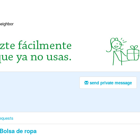
neighbor
send private message
equests
Bolsa de ropa