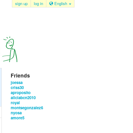
sign up
log in
English
Friends
joessa
criss30
aproposito
aliciabcn2010
royal
montsegonzalez6
nyosa
amore5