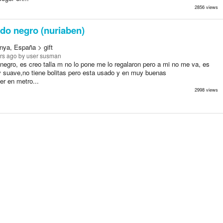
2856 views
do negro (nuriaben)
nya, España > gift
rs ago
by user susman
 negro, es creo talla m no lo pone me lo regalaron pero a mi no me va, es
y suave,no tiene bolitas pero esta usado y en muy buenas
er en metro...
2998 views