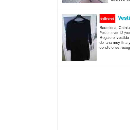
Vesti
delivered
Barcelona, Catalu
Posted
over 13 yea
Regalo el vestido
de lana muy fina 
condiciones.recog