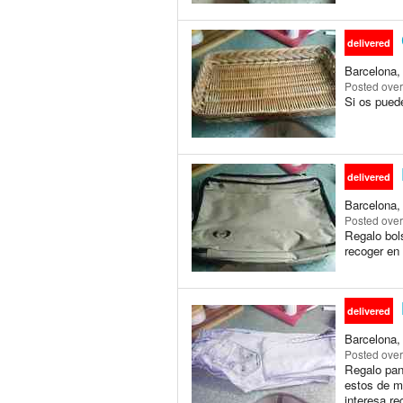
delivered
Barcelona,
Posted
over
Si os puede
delivered
Barcelona,
Posted
over
Regalo bol
recoger en 
delivered
Barcelona,
Posted
over
Regalo pant
estos de mo
interesa re