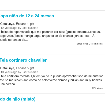
opa niño de 12 a 24 meses
 Catalunya, España > gift
 12 years ago
by user susman
 bolsa de ropa variada que me pasaron por aqui (gracias madraza,criss30,
segonzalez)bodis manga larga, un pantalon de chandal jerseis, etc.. A
puede ser antes de...
2991 views , 4 comments
Tela cortinero chavalier
 Catalunya, España > gift
 13 years ago
by user susman
o tela cortinero medida 1,60cm yo no lo puedo aprovechar son de mi anterior
este no me sirven son como de color verde dorado y brillan son muy bonitas
na cortina...
3047 views
do de hilo (misto)