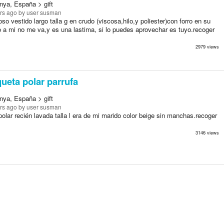
nya, España > gift
rs ago
by user susman
so vestido largo talla g en crudo (viscosa,hilo,y poliester)con forro en su
vo a mi no me va,y es una lastima, si lo puedes aprovechar es tuyo.recoger
2979 views
eta polar parrufa
nya, España > gift
rs ago
by user susman
olar recién lavada talla l era de mi marido color beige sin manchas.recoger
3146 views