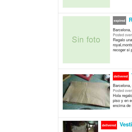
R
expired
Barcelona,
Posted
over
Regalo una
royal,mont
recoger si 
delivered
Barcelona,
Posted
over
Hola regal
piso y en 
encima de u
Vesti
delivered