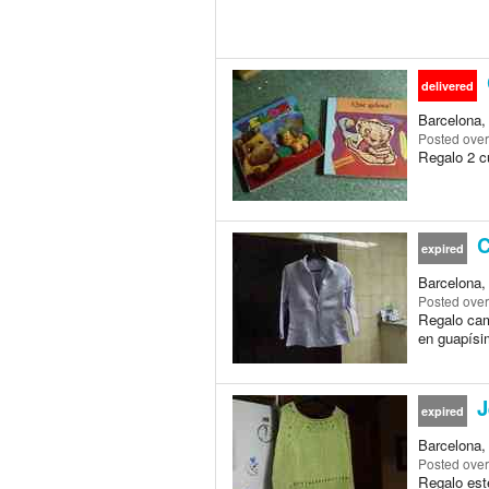
delivered
Barcelona,
Posted
over
Regalo 2 cu
C
expired
Barcelona,
Posted
over
Regalo cami
en guapísi
J
expired
Barcelona,
Posted
over
Regalo este