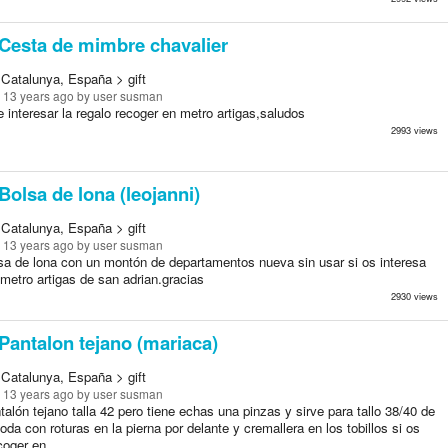
Cesta de mimbre chavalier
 Catalunya, España > gift
 13 years ago
by user susman
 interesar la regalo recoger en metro artigas,saludos
2993 views
Bolsa de lona (leojanni)
 Catalunya, España > gift
 13 years ago
by user susman
sa de lona con un montón de departamentos nueva sin usar si os interesa
metro artigas de san adrian.gracias
2930 views
Pantalon tejano (mariaca)
 Catalunya, España > gift
 13 years ago
by user susman
alón tejano talla 42 pero tiene echas una pinzas y sirve para tallo 38/40 de
da con roturas en la pierna por delante y cremallera en los tobillos si os
coger en...