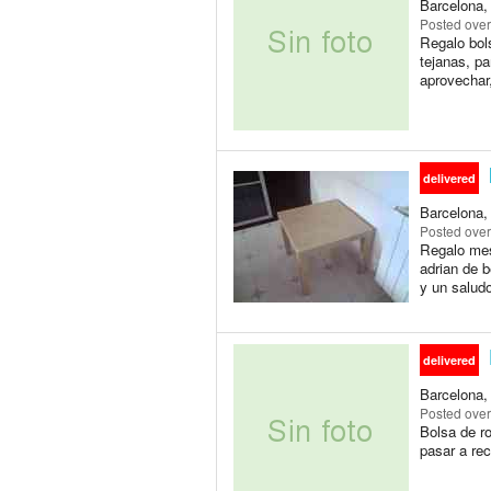
Barcelona,
Posted
over
Regalo bols
tejanas, p
aprovechar,
delivered
Barcelona,
Posted
over
Regalo mes
adrian de b
y un salud
delivered
Barcelona,
Posted
over
Bolsa de r
pasar a re