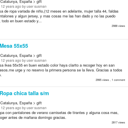
 Catalunya, España > gift
 12 years ago
by user susman
a de ropa variada de niño,(12 meses en adelante, mujer talla 44, faldas
antalones y algun jersey, y mas cosas me las han dado y no las puedo
 todo en buen estado y...
2988 views
Mesa 55x55
 Catalunya, España > gift
 12 years ago
by user susman
a ikea 55x55 en buen estado color haya clarito a recoger hoy en san
esos.me urge y no reservo la primera persona se la lleva. Gracias a todos
o.
2995 views , 1 comment
Ropa chica talla s/m
 Catalunya, España > gift
 12 years ago
by user susman
opa con pantalones de verano camisetas de tirantes y alguna cosa mas,
coger antes de mañana domingo gracias.
2817 views