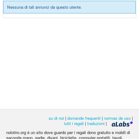
Nessuna di tali annunci da questo utente.
su di noi
|
domande frequenti
|
normas de uso
|
tutti i regali
|
traduzioni
|
nolotiro.org è un sito dove guardo per i regali dono gratuito e mobili di
seconda mano, sedie, divani, biciclette, computer portatili, tavoli,