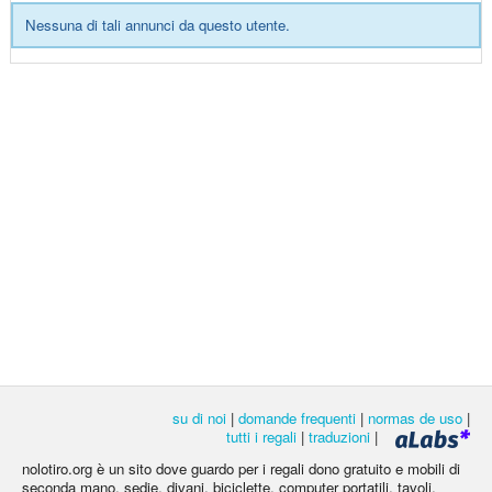
Nessuna di tali annunci da questo utente.
su di noi
|
domande frequenti
|
normas de uso
|
tutti i regali
|
traduzioni
|
nolotiro.org è un sito dove guardo per i regali dono gratuito e mobili di
seconda mano, sedie, divani, biciclette, computer portatili, tavoli,