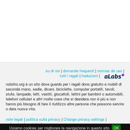
su di noi
|
domande frequenti
|
normas de uso
|
tutti i regali
|
traduzioni
|
nolotiro.org è un sito dove guardo per i regali dono gratuito e mobili di
seconda mano, sedie, divani, biciclette, computer portatili, tavoli,
stufe, lampade, letti, vestiti, giocattoli, lettini per bambini o automobili,
telefoni cellulari e altri molte cose che si desidera non è più e non
hanno più bisogno di fare il riutilizzo altre persone che possono servire
o dare nuova vita.
note legali
|
politica sulla privacy
|
Change privacy settings
|
svilupatori
|
contatto
|
Usiamo cookies per migliorare la navigazione in questo sito
OK