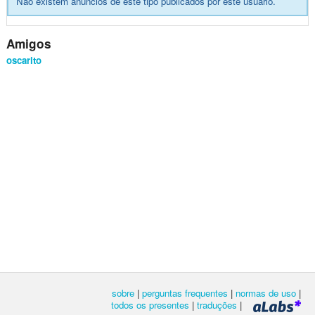
Não existem anúncios de este tipo publicados por este usuário.
Amigos
oscarito
sobre
|
perguntas frequentes
|
normas de uso
|
todos os presentes
|
traduções
|