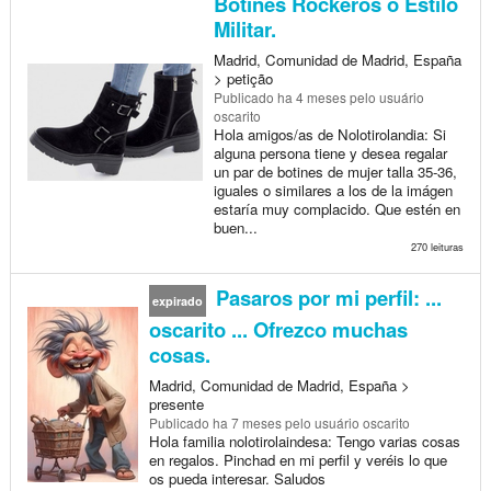
Botines Rockeros o Estilo
Militar.
Madrid, Comunidad de Madrid, España
> petição
Publicado
ha 4 meses
pelo usuário
oscarito
Hola amigos/as de Nolotirolandia: Si
alguna persona tiene y desea regalar
un par de botines de mujer talla 35-36,
iguales o similares a los de la imágen
estaría muy complacido. Que estén en
buen...
270 leituras
Pasaros por mi perfil: ...
expirado
oscarito ... Ofrezco muchas
cosas.
Madrid, Comunidad de Madrid, España >
presente
Publicado
ha 7 meses
pelo usuário oscarito
Hola familia nolotirolaindesa: Tengo varias cosas
en regalos. Pinchad en mi perfil y veréis lo que
os pueda interesar. Saludos