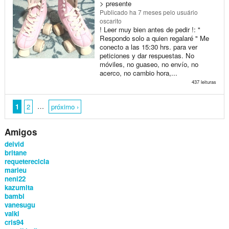
> presente
Publicado
ha 7 meses
pelo usuário
oscarito
! Leer muy bien antes de pedir !: "
Respondo solo a quien regalaré " Me
conecto a las 15:30 hrs. para ver
peticiones y dar respuestas. No
móviles, no guaseo, no envío, no
acerco, no cambio hora,...
437 leituras
…
1
2
próximo ›
Amigos
deivid
britane
requeterecicla
marieu
neni22
kazumita
bambi
vanesugu
valki
cris94