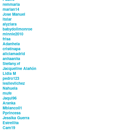
remmaria
marian14
Jose Manuel
itxiar
alyziara
babydollmonroe
minnie2010
frisa
Adanhela
cristinapa
aliciamadrid
anitaanita
Stefany.vf
Jacqueline Alañón
Lidia M
pedro123
leslievilchez
Nahuela
mufe
Jaqui96
Aranka
Mblanco01
Pprincess
Jessika Guerra
Estrellita
Cam19