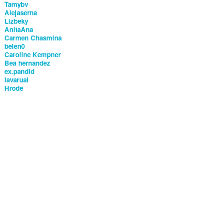
Tamybv
Alejaserna
Lizbeky
AnitaAna
Carmen Chasmina
belen0
Caroline Kempner
Bea hernandez
ex.pandid
lavarual
Hrode