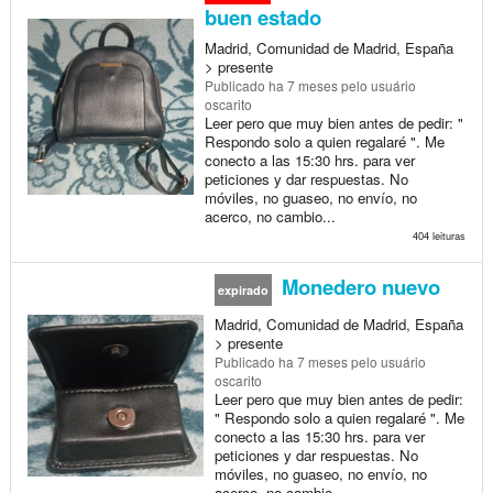
buen estado
Madrid, Comunidad de Madrid, España
> presente
Publicado
ha 7 meses
pelo usuário
oscarito
Leer pero que muy bien antes de pedir: "
Respondo solo a quien regalaré ". Me
conecto a las 15:30 hrs. para ver
peticiones y dar respuestas. No
móviles, no guaseo, no envío, no
acerco, no cambio...
404 leituras
Monedero nuevo
expirado
Madrid, Comunidad de Madrid, España
> presente
Publicado
ha 7 meses
pelo usuário
oscarito
Leer pero que muy bien antes de pedir:
" Respondo solo a quien regalaré ". Me
conecto a las 15:30 hrs. para ver
peticiones y dar respuestas. No
móviles, no guaseo, no envío, no
acerco, no cambio...