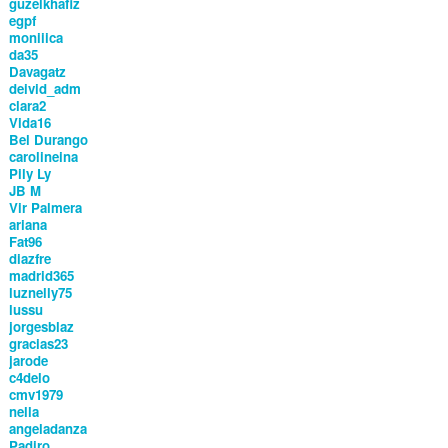
guzelkhafiz
egpf
moniiica
da35
Davagatz
deivid_adm
clara2
Vida16
Bel Durango
carolineina
Pily Ly
JB M
Vir Palmera
ariana
Fat96
diazfre
madrid365
luznelly75
lussu
jorgesblaz
gracias23
jarode
c4delo
cmv1979
nella
angeladanza
Padiro