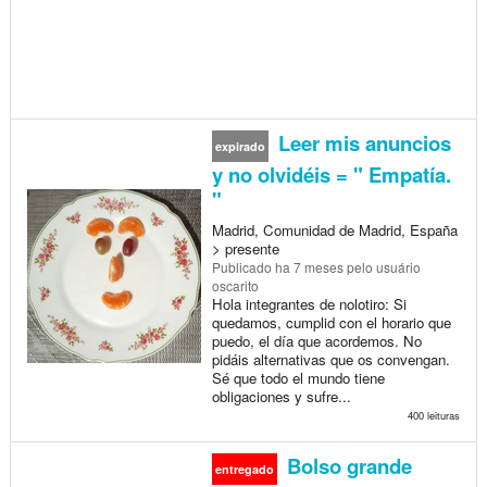
Leer mis anuncios
expirado
y no olvidéis = " Empatía.
"
Madrid, Comunidad de Madrid, España
> presente
Publicado
ha 7 meses
pelo usuário
oscarito
Hola integrantes de nolotiro: Si
quedamos, cumplid con el horario que
puedo, el día que acordemos. No
pidáis alternativas que os convengan.
Sé que todo el mundo tiene
obligaciones y sufre...
400 leituras
Bolso grande
entregado