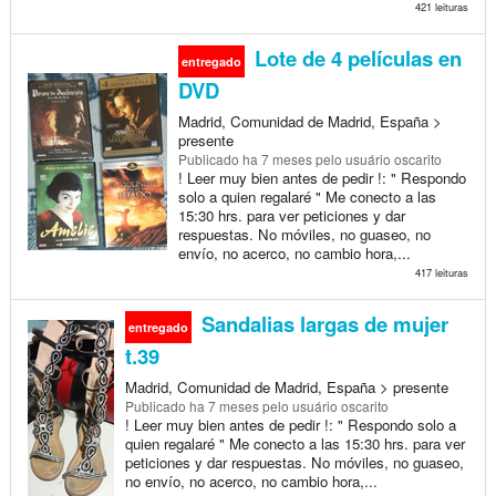
421 leituras
Lote de 4 películas en
entregado
DVD
Madrid, Comunidad de Madrid, España >
presente
Publicado
ha 7 meses
pelo usuário oscarito
! Leer muy bien antes de pedir !: " Respondo
solo a quien regalaré " Me conecto a las
15:30 hrs. para ver peticiones y dar
respuestas. No móviles, no guaseo, no
envío, no acerco, no cambio hora,...
417 leituras
Sandalias largas de mujer
entregado
t.39
Madrid, Comunidad de Madrid, España > presente
Publicado
ha 7 meses
pelo usuário oscarito
! Leer muy bien antes de pedir !: " Respondo solo a
quien regalaré " Me conecto a las 15:30 hrs. para ver
peticiones y dar respuestas. No móviles, no guaseo,
no envío, no acerco, no cambio hora,...