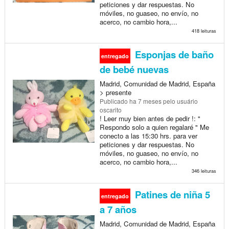
peticiones y dar respuestas. No
móviles, no guaseo, no envío, no
acerco, no cambio hora,...
418 leituras
Esponjas de baño
entregado
de bebé nuevas
Madrid, Comunidad de Madrid, España
> presente
Publicado
ha 7 meses
pelo usuário
oscarito
! Leer muy bien antes de pedir !: "
Respondo solo a quien regalaré " Me
conecto a las 15:30 hrs. para ver
peticiones y dar respuestas. No
móviles, no guaseo, no envío, no
acerco, no cambio hora,...
346 leituras
Patines de niña 5
entregado
a 7 años
Madrid, Comunidad de Madrid, España