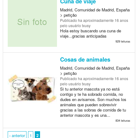
Cuna de viaje
Madrid, Comunidad de Madrid, España
> petição
Publicado
ha aproximadamente 16 anos
pelo usuário txusy
Hola estoy buscando una cuna de
viaje...gracias anticipadas
929 leituras
Cosas de animales
Madrid, Comunidad de Madrid, España
> petição
Publicado
ha aproximadamente 16 anos
pelo usuário txusy
Si tu anterior mascota ya no está
contigo y te ha sobrado comida, no
dudes en avisarnos. Son muchos los
animales que pueden sobrevivir
gracias a las sobras de comida de tu
anterior mascota y es una...
834 leituras
‹ anterior
1
2