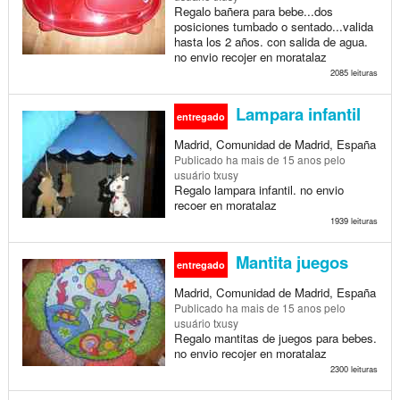
Regalo bañera para bebe...dos
posiciones tumbado o sentado...valida
hasta los 2 años. con salida de agua.
no envio recojer en moratalaz
2085 leituras
Lampara infantil
entregado
Madrid, Comunidad de Madrid, España
Publicado
ha mais de 15 anos
pelo
usuário txusy
Regalo lampara infantil. no envio
recoer en moratalaz
1939 leituras
Mantita juegos
entregado
Madrid, Comunidad de Madrid, España
Publicado
ha mais de 15 anos
pelo
usuário txusy
Regalo mantitas de juegos para bebes.
no envio recojer en moratalaz
2300 leituras