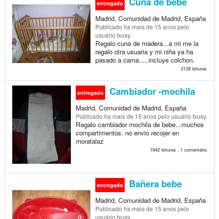
Cuna de bebe
entregado
Madrid, Comunidad de Madrid, España
Publicado
ha mais de 15 anos
pelo
usuário txusy
Regalo cuna de madera...a mi me la
regalo otra usuaria y mi niña ya ha
pasado a cama.....incluye colchon.
2128 leituras
Cambiador -mochila
entregado
Madrid, Comunidad de Madrid, España
Publicado
ha mais de 15 anos
pelo usuário txusy
Regalo cambiador mochila de bebe...muchos
compartimentos. no envio recojer en
moratalaz
1942 leituras , 1 comentário
Bañera bebe
entregado
Madrid, Comunidad de Madrid, España
Publicado
ha mais de 15 anos
pelo
usuário txusy