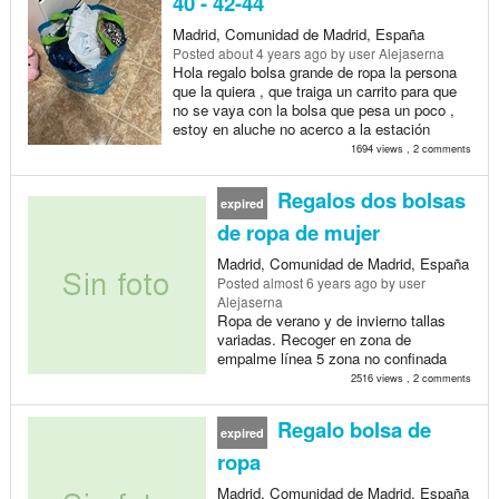
40 - 42-44
Madrid, Comunidad de Madrid, España
Posted
about 4 years ago
by user Alejaserna
Hola regalo bolsa grande de ropa la persona
que la quiera , que traiga un carrito para que
no se vaya con la bolsa que pesa un poco ,
estoy en aluche no acerco a la estación
1694 views , 2 comments
Regalos dos bolsas
expired
de ropa de mujer
Madrid, Comunidad de Madrid, España
Posted
almost 6 years ago
by user
Alejaserna
Ropa de verano y de invierno tallas
variadas. Recoger en zona de
empalme línea 5 zona no confinada
2516 views , 2 comments
Regalo bolsa de
expired
ropa
Madrid, Comunidad de Madrid, España