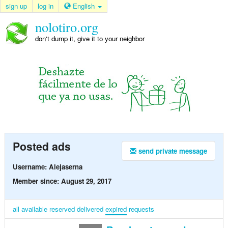
sign up
log in
English
nolotiro.org
don't dump it, give it to your neighbor
Posted ads
send private message
Username: Alejaserna
Member since: August 29, 2017
all
available
reserved
delivered
expired
requests