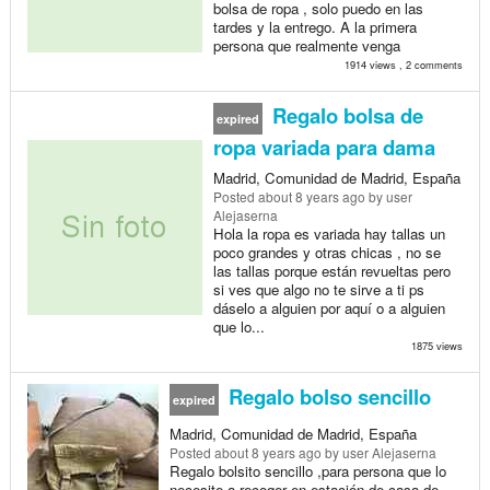
bolsa de ropa , solo puedo en las
tardes y la entrego. A la primera
persona que realmente venga
1914 views , 2 comments
Regalo bolsa de
expired
ropa variada para dama
Madrid, Comunidad de Madrid, España
Posted
about 8 years ago
by user
Alejaserna
Hola la ropa es variada hay tallas un
poco grandes y otras chicas , no se
las tallas porque están revueltas pero
si ves que algo no te sirve a ti ps
dáselo a alguien por aquí o a alguien
que lo...
1875 views
Regalo bolso sencillo
expired
Madrid, Comunidad de Madrid, España
Posted
about 8 years ago
by user Alejaserna
Regalo bolsito sencillo ,para persona que lo
necesite a recoger en estación de casa de