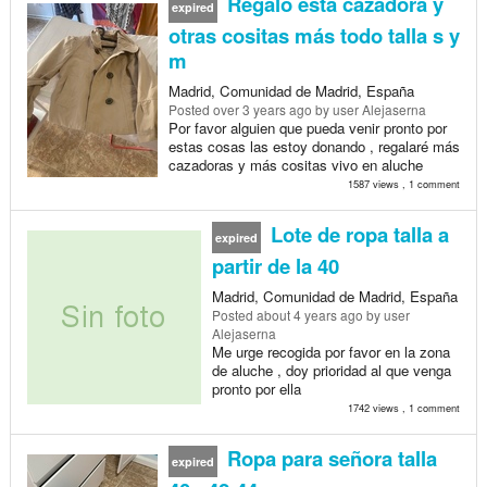
Regalo esta cazadora y
expired
otras cositas más todo talla s y
m
Madrid, Comunidad de Madrid, España
Posted
over 3 years ago
by user Alejaserna
Por favor alguien que pueda venir pronto por
estas cosas las estoy donando , regalaré más
cazadoras y más cositas vivo en aluche
1587 views , 1 comment
Lote de ropa talla a
expired
partir de la 40
Madrid, Comunidad de Madrid, España
Posted
about 4 years ago
by user
Alejaserna
Me urge recogida por favor en la zona
de aluche , doy prioridad al que venga
pronto por ella
1742 views , 1 comment
Ropa para señora talla
expired