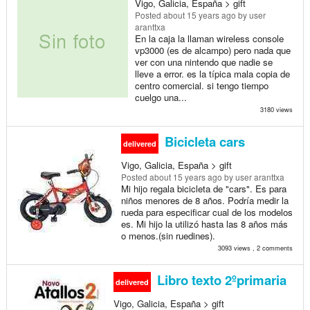
Vigo, Galicia, España > gift
Posted
about 15 years ago
by user
aranttxa
En la caja la llaman wireless console
vp3000 (es de alcampo) pero nada que
ver con una nintendo que nadie se
lleve a error. es la típica mala copia de
centro comercial. si tengo tiempo
cuelgo una...
3180 views
Bicicleta cars
delivered
Vigo, Galicia, España > gift
Posted
about 15 years ago
by user aranttxa
Mi hijo regala bicicleta de "cars". Es para
niños menores de 8 años. Podría medir la
rueda para especificar cual de los modelos
es. Mi hijo la utilizó hasta las 8 años más
o menos.(sin ruedines).
3093 views , 2 comments
Libro texto 2ºprimaria
delivered
Vigo, Galicia, España > gift