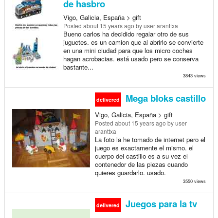
de hasbro
Vigo, Galicia, España > gift
Posted
about 15 years ago
by user aranttxa
Bueno carlos ha decidido regalar otro de sus
juguetes. es un camion que al abrirlo se convierte
en una mini ciudad para que los micro coches
hagan acrobacias. está usado pero se conserva
bastante...
3843 views
Mega bloks castillo
delivered
Vigo, Galicia, España > gift
Posted
about 15 years ago
by user
aranttxa
La foto la he tomado de internet pero el
juego es exactamente el mismo. el
cuerpo del castillo es a su vez el
contenedor de las piezas cuando
quieres guardarlo. usado.
3550 views
Juegos para la tv
delivered