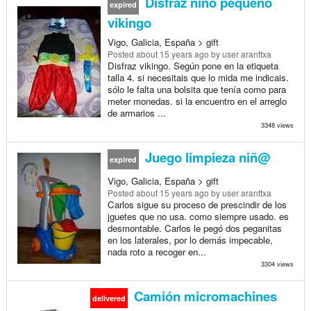
Disfraz niño pequeño
expired
vikingo
Vigo, Galicia, España > gift
Posted
about 15 years ago
by user aranttxa
Disfraz vikingo. Según pone en la etiqueta
talla 4. si necesitais que lo mida me indicais.
sólo le falta una bolsita que tenía como para
meter monedas. si la encuentro en el arreglo
de armarios ...
3348 views
Juego limpieza niñ@
expired
Vigo, Galicia, España > gift
Posted
about 15 years ago
by user aranttxa
Carlos sigue su proceso de prescindir de los
jguetes que no usa. como siempre usado. es
desmontable. Carlos le pegó dos peganitas
en los laterales, por lo demás impecable,
nada roto a recoger en...
3304 views
Camión micromachines
delivered