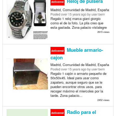
Reloj de pulsera
delivered
Madrid, Comunidad de Madrid, España
Posted
over 15 years ago
by user bern
Regalo 1 reloj marca giani giorgio
como el de la foto. La pila creo que
esta gastada. Zona palacio vistalegre
2615 views
Mueble armario-
delivered
cajon
Madrid, Comunidad de Madrid, España
Posted
over 15 years ago
by user bern
Regalo 1 cajón o armario pequeño de
50x50x45. Ideal para usar como
zapatero, aunque seguro que se le
pueden encontrar otros usos. para
recoger máximo el miercoles por la
tarde. Zona palacio...
2452 views
Radio para el
delivered