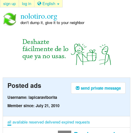
sign up
log in
English
nolotiro.org
don't dump it, give it to your neighbor
Posted ads
send private message
Username: lapicaraviborita
Member since: July 21, 2010
all
available
reserved
delivered
expired
requests