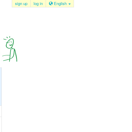
sign up
log in
English