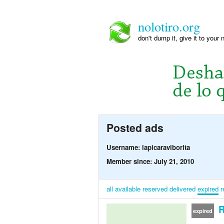
nolotiro.org
don't dump it, give it to your 
Posted ads
Username: lapicaraviborita
Member since: July 21, 2010
all
available
reserved
delivered
expired
r
R
expired