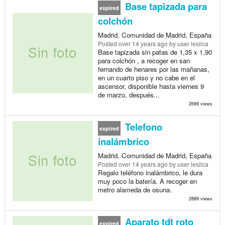
Base tapizada para
expired
colchón
Madrid, Comunidad de Madrid, España
Posted
over 14 years ago
by user lesilca
Base tapizada sin patas de 1,35 x 1,90
para colchón , a recoger en san
fernando de henares por las mañanas,
en un cuarto piso y no cabe en el
ascensor, disponible hasta viernes 9
de marzo, después...
2699 views
Telefono
expired
inalámbrico
Madrid, Comunidad de Madrid, España
Posted
over 14 years ago
by user lesilca
Regalo teléfono inalámbrico, le dura
muy poco la batería. A recoger en
metro alameda de osuna.
2889 views
Aparato tdt roto
expired