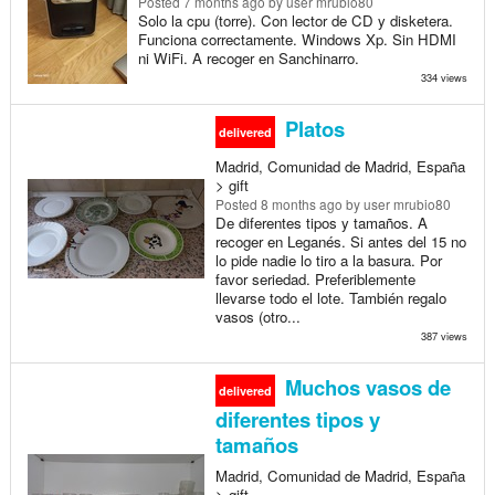
Posted
7 months ago
by user mrubio80
Solo la cpu (torre). Con lector de CD y disketera.
Funciona correctamente. Windows Xp. Sin HDMI
ni WiFi. A recoger en Sanchinarro.
334 views
Platos
delivered
Madrid, Comunidad de Madrid, España
> gift
Posted
8 months ago
by user mrubio80
De diferentes tipos y tamaños. A
recoger en Leganés. Si antes del 15 no
lo pide nadie lo tiro a la basura. Por
favor seriedad. Preferiblemente
llevarse todo el lote. También regalo
vasos (otro...
387 views
Muchos vasos de
delivered
diferentes tipos y
tamaños
Madrid, Comunidad de Madrid, España
> gift