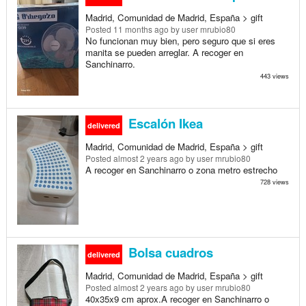
Madrid, Comunidad de Madrid, España > gift
Posted
11 months ago
by user mrubio80
No funcionan muy bien, pero seguro que si eres
manita se pueden arreglar. A recoger en
Sanchinarro.
443 views
Escalón Ikea
delivered
Madrid, Comunidad de Madrid, España > gift
Posted
almost 2 years ago
by user mrubio80
A recoger en Sanchinarro o zona metro estrecho
728 views
Bolsa cuadros
delivered
Madrid, Comunidad de Madrid, España > gift
Posted
almost 2 years ago
by user mrubio80
40x35x9 cm aprox.A recoger en Sanchinarro o