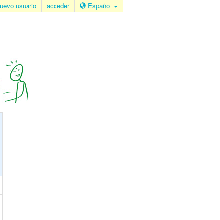
uevo usuario
acceder
Español