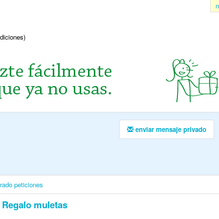
n
ndiciones)
enviar mensaje privado
irado
peticiones
Regalo muletas