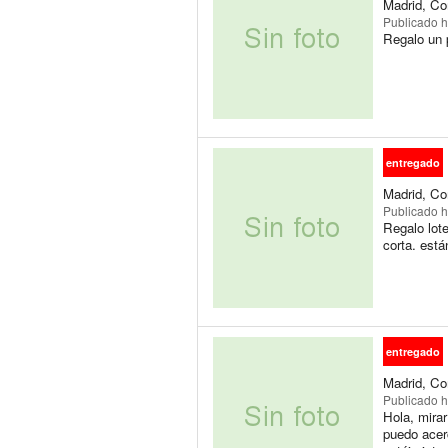
Madrid, Co
Publicado
h
Regalo un p
entregado
Madrid, Co
Publicado
h
Regalo lote
corta. est
entregado
Madrid, Co
Publicado
h
Hola, mirar
puedo acerc