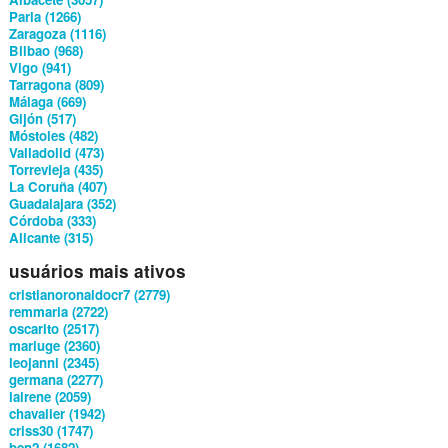
Parla (1266)
Zaragoza (1116)
Bilbao (968)
Vigo (941)
Tarragona (809)
Málaga (669)
Gijón (517)
Móstoles (482)
Valladolid (473)
Torrevieja (435)
La Coruña (407)
Guadalajara (352)
Córdoba (333)
Alicante (315)
usuários mais ativos
cristianoronaldocr7 (2779)
remmaria (2722)
oscarito (2517)
mariuge (2360)
leojanni (2345)
germana (2277)
lairene (2059)
chavalier (1942)
criss30 (1747)
ben2 (1682)