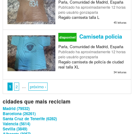
Parla, Comunidad de Madrid, España
Publicado
ha aproximadamente 12 horas
pelo usuário gonzaparla
Regalo camiseta talla L
45 leituras
Camiseta policia
disponível
Parla, Comunidad de Madrid, España
Publicado
ha aproximadamente 12 horas
pelo usuário gonzaparla
Regalo camiseta de policía de ciudad
real talla XL
34 leituras
…
1
2
próximo ›
cidades que mais reciclam
Madrid (79532)
Barcelona (26261)
Santa Cruz de Tenerife (6282)
Valencia (5614)
Sevilla (3849)
Albacete (3057)