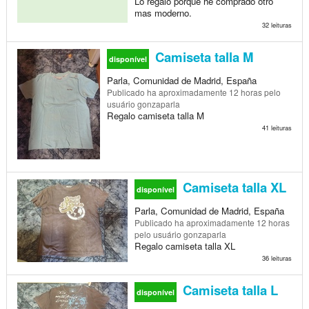
Lo regalo porque he comprado otro
mas moderno.
32 leituras
Camiseta talla M
disponível
Parla, Comunidad de Madrid, España
Publicado
ha aproximadamente 12 horas
pelo
usuário gonzaparla
Regalo camiseta talla M
41 leituras
Camiseta talla XL
disponível
Parla, Comunidad de Madrid, España
Publicado
ha aproximadamente 12 horas
pelo usuário gonzaparla
Regalo camiseta talla XL
36 leituras
Camiseta talla L
disponível