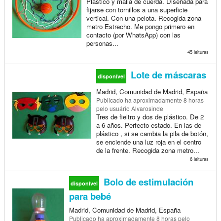
Plástico y malla de cuerda. Diseñada para
fijarse con tornillos a una superficie
vertical. Con una pelota. Recogida zona
metro Estrecho. Me pongo primero en
contacto (por WhatsApp) con las
personas...
45 leituras
Lote de máscaras
disponível
Madrid, Comunidad de Madrid, España
Publicado
ha aproximadamente 8 horas
pelo usuário Alvarosinde
Tres de fieltro y dos de plástico. De 2
a 6 años. Perfecto estado. En las de
plástico , si se cambia la pila de botón,
se enciende una luz roja en el centro
de la frente. Recogida zona metro...
6 leituras
Bolo de estimulación
disponível
para bebé
Madrid, Comunidad de Madrid, España
Publicado
ha aproximadamente 8 horas
pelo