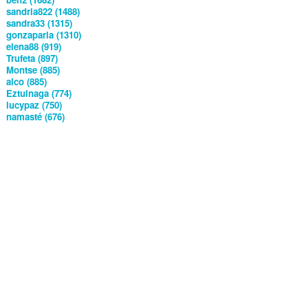
sandria822 (1488)
sandra33 (1315)
gonzaparla (1310)
elena88 (919)
Trufeta (897)
Montse (885)
alco (885)
Eztuinaga (774)
lucypaz (750)
namasté (676)