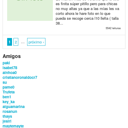
es finita súper pitillo pero para chicas
no muy altas ya que a las mías les va
corto ahora le hare foto en lo que
pueda se recoge cerca l10 llefia ( talla
38...
5542 leituras
…
1
2
próximo ›
Amigos
paki
isabel78
ainhoa0
cristianoronaldocr7
su
pame0
Trufeta
ben1
key_ka
aiguamarina
rosanun
thays
jesiri
maytemayte