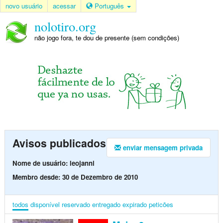
novo usuário
acessar
Português
nolotiro.org
não jogo fora, te dou de presente (sem condições)
Avisos publicados
enviar mensagem privada
Nome de usuário: leojanni
Membro desde: 30 de Dezembro de 2010
todos
disponível
reservado
entregado
expirado
peticões