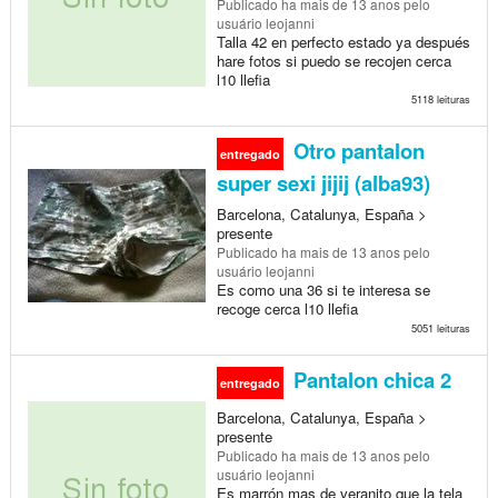
Publicado
ha mais de 13 anos
pelo
usuário leojanni
Talla 42 en perfecto estado ya después
hare fotos si puedo se recojen cerca
l10 llefia
5118 leituras
Otro pantalon
entregado
super sexi jijij (alba93)
Barcelona, Catalunya, España >
presente
Publicado
ha mais de 13 anos
pelo
usuário leojanni
Es como una 36 si te interesa se
recoge cerca l10 llefia
5051 leituras
Pantalon chica 2
entregado
Barcelona, Catalunya, España >
presente
Publicado
ha mais de 13 anos
pelo
usuário leojanni
Es marrón mas de veranito que la tela