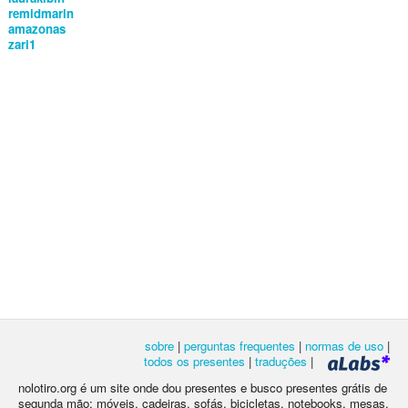
remidmarin
amazonas
zari1
sobre
|
perguntas frequentes
|
normas de uso
|
todos os presentes
|
traduções
|
nolotiro.org é um site onde dou presentes e busco presentes grátis de
segunda mão: móveis, cadeiras, sofás, bicicletas, notebooks, mesas,