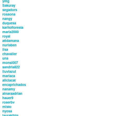
ymg
Sakuray
segadors
rosaona
nangy
duquesa
karitofloresta
maria2000
royal
atidamana
nuriaben
ilsa
chavalier
una
monsi007
sandria822
lluviazul
mariaca
aliciacat
encaprichados
nanamy
ainaraadrian
hauer9
roserbv
misto
nyosa
laurakibin