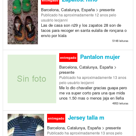
entregado
Barcelona, Catalunya, España > presente
Publicado
ha aproximadamente 12 anos
pelo
usuário leojanni
Las de casa son n29 y los zapatos 28 son de
tacos para recoger en santa eulalia de ronçana o
envio por kiala
5148 leituras
Pantalon mujer
entregado
Barcelona, Catalunya, España >
presente
Publicado
ha aproximadamente 13 anos
pelo usuário leojanni
Me lo dio chavalier gracias guapa pero
me va super corto para una que mida
unos 1.50 mas o menos jaja en llefia
4953 leituras
Jersey talla m
entregado
Barcelona, Catalunya, España > presente
Publicado
ha aproximadamente 13 anos
pelo