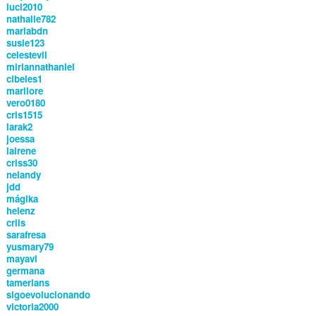
luci2010
nathalie782
mariabdn
susie123
celestevil
miriannathaniel
cibeles1
marilore
vero0180
cris1515
larak2
joessa
lairene
criss30
nelandy
jdd
mágika
helenz
criis
sarafresa
yusmary79
mayavi
germana
tamerlans
sigoevolucionando
victoria2000