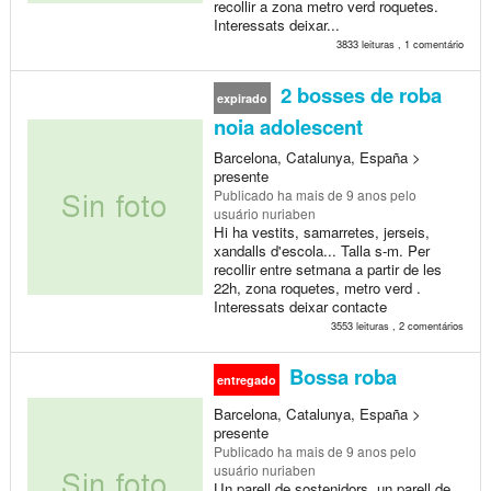
recollir a zona metro verd roquetes.
Interessats deixar...
3833 leituras , 1 comentário
2 bosses de roba
expirado
noia adolescent
Barcelona, Catalunya, España >
presente
Publicado
ha mais de 9 anos
pelo
usuário nuriaben
Hi ha vestits, samarretes, jerseis,
xandalls d'escola... Talla s-m. Per
recollir entre setmana a partir de les
22h, zona roquetes, metro verd .
Interessats deixar contacte
3553 leituras , 2 comentários
Bossa roba
entregado
Barcelona, Catalunya, España >
presente
Publicado
ha mais de 9 anos
pelo
usuário nuriaben
Un parell de sostenidors, un parell de