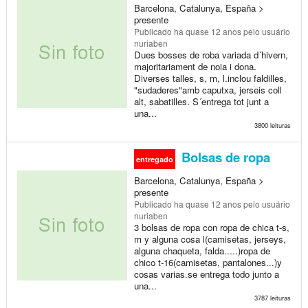
Barcelona, Catalunya, España >
presente
Publicado
ha quase 12 anos
pelo usuário
nuriaben
Dues bosses de roba variada d´hivern,
majoritariament de noia i dona.
Diverses talles, s, m, l.inclou faldilles,
"sudaderes"amb caputxa, jerseis coll
alt, sabatilles. S´entrega tot junt a
una...
3800 leituras
Bolsas de ropa
entregado
Barcelona, Catalunya, España >
presente
Publicado
ha quase 12 anos
pelo usuário
nuriaben
3 bolsas de ropa con ropa de chica t-s,
m y alguna cosa l(camisetas, jerseys,
alguna chaqueta, falda.....)ropa de
chico t-16(camisetas, pantalones...)y
cosas varias.se entrega todo junto a
una...
3787 leituras