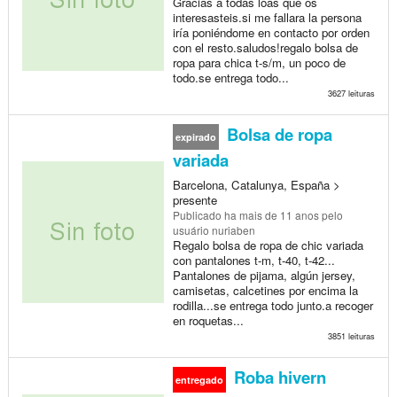
Gracias a todas loas que os
interesasteis.si me fallara la persona
iría poniéndome en contacto por orden
con el resto.saludos!regalo bolsa de
ropa para chica t-s/m, un poco de
todo.se entrega todo...
3627 leituras
Bolsa de ropa
expirado
variada
Barcelona, Catalunya, España >
presente
Publicado
ha mais de 11 anos
pelo
usuário nuriaben
Regalo bolsa de ropa de chic variada
con pantalones t-m, t-40, t-42...
Pantalones de pijama, algún jersey,
camisetas, calcetines por encima la
rodilla...se entrega todo junto.a recoger
en roquetas...
3851 leituras
Roba hivern
entregado