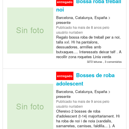
Bossa roba treball
entregado
noi
Barcelona, Catalunya, España >
presente
Publicado
ha mais de 8 anos
pelo
usuário nuriaben
Regalo bossa roba de treball per a noi,
talla xxl. Hi ha pantalons,
dessuadores, armilles amb
butxaques.... Interessats deixar telf . A
recollir zona roquetes Linia verda
3272 leituras , 3 comentários
Bosses de roba
entregado
adolescent
Barcelona, Catalunya, España >
presente
Publicado
ha mais de 9 anos
pelo
usuário nuriaben
Ofereixo 2 bosses de roba
d'adolescent (t-14) majoritariament. Hi
ha roba de noi i de noia (xandalls,
samarretes, camises, faldilla... ). A