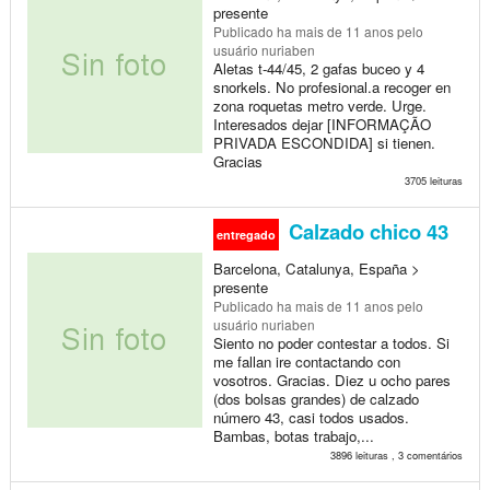
presente
Publicado
ha mais de 11 anos
pelo
usuário nuriaben
Aletas t-44/45, 2 gafas buceo y 4
snorkels. No profesional.a recoger en
zona roquetas metro verde. Urge.
Interesados dejar [INFORMAÇÃO
PRIVADA ESCONDIDA] si tienen.
Gracias
3705 leituras
Calzado chico 43
entregado
Barcelona, Catalunya, España >
presente
Publicado
ha mais de 11 anos
pelo
usuário nuriaben
Siento no poder contestar a todos. Si
me fallan ire contactando con
vosotros. Gracias. Diez u ocho pares
(dos bolsas grandes) de calzado
número 43, casi todos usados.
Bambas, botas trabajo,...
3896 leituras , 3 comentários