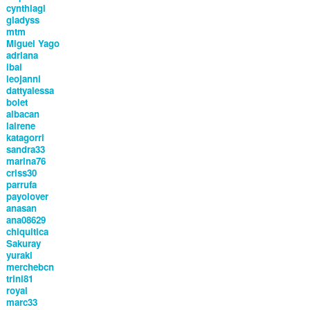
cynthiagl
gladyss
mtm
Miguel Yago
adrlana
ibai
leojanni
dattyalessa
bolet
albacan
lairene
katagorri
sandra33
marina76
criss30
parrufa
payolover
anasan
ana08629
chiquitica
Sakuray
yuraki
merchebcn
trini81
royal
marc33