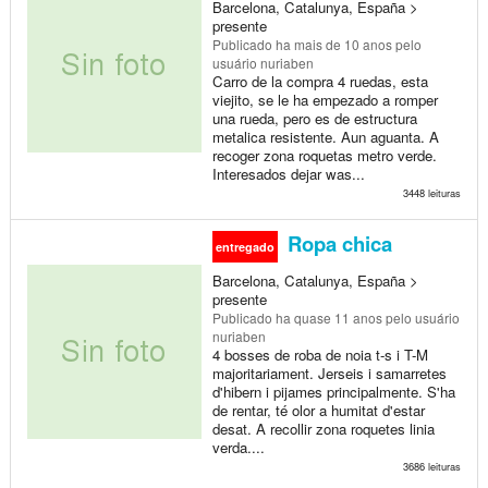
Barcelona, Catalunya, España >
presente
Publicado
ha mais de 10 anos
pelo
usuário nuriaben
Carro de la compra 4 ruedas, esta
viejito, se le ha empezado a romper
una rueda, pero es de estructura
metalica resistente. Aun aguanta. A
recoger zona roquetas metro verde.
Interesados dejar was...
3448 leituras
Ropa chica
entregado
Barcelona, Catalunya, España >
presente
Publicado
ha quase 11 anos
pelo usuário
nuriaben
4 bosses de roba de noia t-s i T-M
majoritariament. Jerseis i samarretes
d'hibern i pijames principalmente. S'ha
de rentar, té olor a humitat d'estar
desat. A recollir zona roquetes linia
verda....
3686 leituras