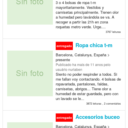
3 o 4 bolsas de ropa t-m
mayoritariamente. Vestidos y
camisetas principalmente. Tienen olor
a humedad pero lavándola se va. A
recoger a partir las 21h en zona
roquetas metro verde. Urge....
3767 leituras
Ropa chica t-m
entregado
Barcelona, Catalunya, España >
presente
Publicado
ha mais de 11 anos
pelo
usuário nuriaben
Siento no poder respinder a todos. Si
me fallan voy contactando. 4 bolsas de
ropavariada, pantalones, faldas,
camisetas, abrigos... Tiene olor a
humedad de estar guardada, pero con
un lavado se le...
3872 leituras , 2 comentários
Accesorios buceo
entregado
Barcelona, Catalunya, España >