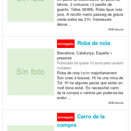
bikinis, 2 cinturons i 2 parells de
guants. Talles 38/85b. Roba tipus noia
jove. A recollir metro passeig de gracia
verda sobre les 21h. Interessats
deixar...
3408 leituras
Roba de noia
entregado
Barcelona, Catalunya, España >
presente
Publicado
ha quase 10 anos
pelo usuário
nuriaben
Roba de noia t:s/m majoritariament.
Son unes 4 bosses. Hi ha una mica de
Tot. Hi ha algunes peces que están en
molt bona estat. Es necessitat carro
de la compra o vehicle per poder-se-les
endur....
3548 leituras
Carro de la
entregado
compra