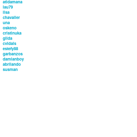
atidamana
lau79
ilsa
chavalier
una
oskeno
cristinuka
gilda
cvidals
estefy88
garbanzos
damianboy
abrilando
susman