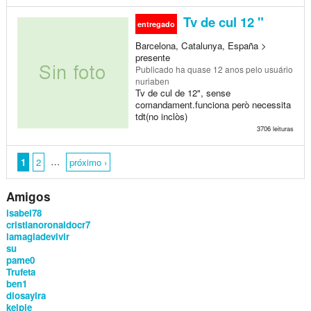
Tv de cul 12 "
entregado
Barcelona, Catalunya, España >
presente
Publicado
ha quase 12 anos
pelo usuário
nuriaben
Tv de cul de 12", sense
comandament.funciona però necessita
tdt(no inclòs)
3706 leituras
…
1
2
próximo ›
Amigos
isabel78
cristianoronaldocr7
lamagiadevivir
su
pame0
Trufeta
ben1
diosayira
kelpie