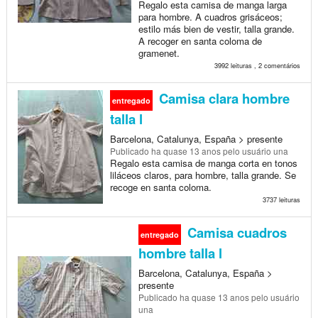
Regalo esta camisa de manga larga
para hombre. A cuadros grisáceos;
estilo más bien de vestir, talla grande.
A recoger en santa coloma de
gramenet.
3992 leituras , 2 comentários
Camisa clara hombre
entregado
talla l
Barcelona, Catalunya, España > presente
Publicado
ha quase 13 anos
pelo usuário una
Regalo esta camisa de manga corta en tonos
liláceos claros, para hombre, talla grande. Se
recoge en santa coloma.
3737 leituras
Camisa cuadros
entregado
hombre talla l
Barcelona, Catalunya, España >
presente
Publicado
ha quase 13 anos
pelo usuário
una