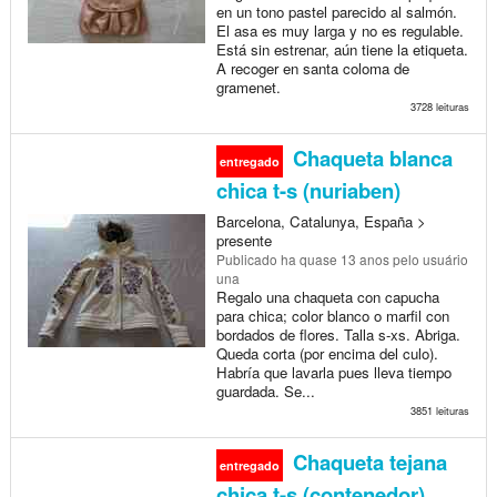
en un tono pastel parecido al salmón.
El asa es muy larga y no es regulable.
Está sin estrenar, aún tiene la etiqueta.
A recoger en santa coloma de
gramenet.
3728 leituras
Chaqueta blanca
entregado
chica t-s (nuriaben)
Barcelona, Catalunya, España >
presente
Publicado
ha quase 13 anos
pelo usuário
una
Regalo una chaqueta con capucha
para chica; color blanco o marfil con
bordados de flores. Talla s-xs. Abriga.
Queda corta (por encima del culo).
Habría que lavarla pues lleva tiempo
guardada. Se...
3851 leituras
Chaqueta tejana
entregado
chica t-s (contenedor)