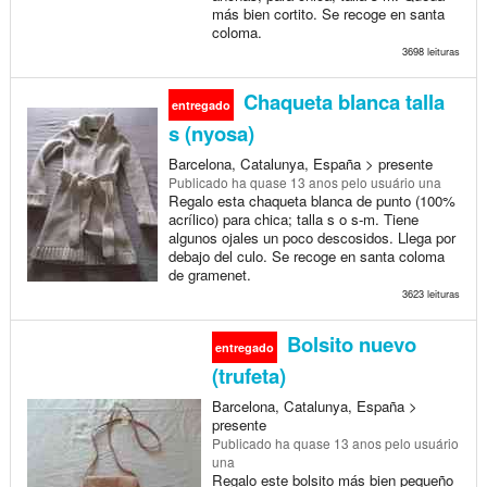
más bien cortito. Se recoge en santa
coloma.
3698 leituras
Chaqueta blanca talla
entregado
s (nyosa)
Barcelona, Catalunya, España > presente
Publicado
ha quase 13 anos
pelo usuário una
Regalo esta chaqueta blanca de punto (100%
acrílico) para chica; talla s o s-m. Tiene
algunos ojales un poco descosidos. Llega por
debajo del culo. Se recoge en santa coloma
de gramenet.
3623 leituras
Bolsito nuevo
entregado
(trufeta)
Barcelona, Catalunya, España >
presente
Publicado
ha quase 13 anos
pelo usuário
una
Regalo este bolsito más bien pequeño