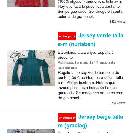
(100% algodón) para chica, talla s-m.
Hay que lavarlo pues lleva bastante
tiempo guardado. Se recoge en santa
coloma de gramenet.
3822 leituras
Jersey verde talla
entregado
s-m (nuriaben)
Barcelona, Catalunya, España >
presente
Publicado
ha mais de 12 anos
pelo
usuário una
Regalo un jersey verde turquesa de
punto (100% acrílico) para chica, talla
s-m. Abriga bastante. Habría que
lavarlo pues lleva bastante tiempo
guardado. Se recoge en santa coloma
de gramenet.
3748 leituras
Jersey beige talla
entregado
m (graciag)