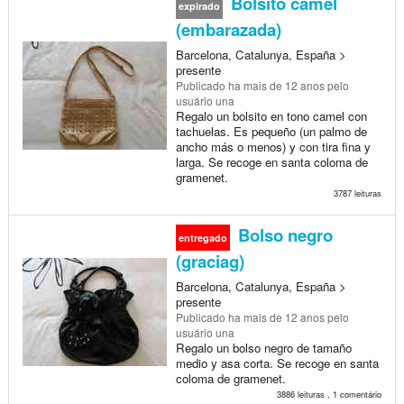
Bolsito camel
expirado
(embarazada)
Barcelona, Catalunya, España >
presente
Publicado
ha mais de 12 anos
pelo
usuário una
Regalo un bolsito en tono camel con
tachuelas. Es pequeño (un palmo de
ancho más o menos) y con tira fina y
larga. Se recoge en santa coloma de
gramenet.
3787 leituras
Bolso negro
entregado
(graciag)
Barcelona, Catalunya, España >
presente
Publicado
ha mais de 12 anos
pelo
usuário una
Regalo un bolso negro de tamaño
medio y asa corta. Se recoge en santa
coloma de gramenet.
3886 leituras , 1 comentário