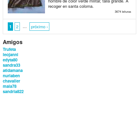
hombre de color verde militar, talla grande. A
recoger en santa coloma.
3674 leituras
…
1
2
próximo ›
Amigos
Trufeta
leojanni
edyta80
sandra33
atidamana
nuriaben
chavalier
maia78
sandria822