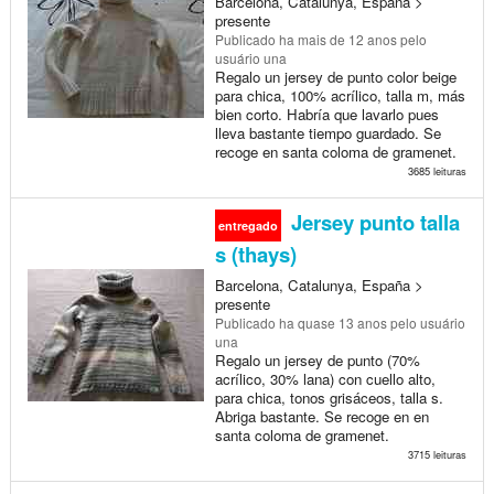
Barcelona, Catalunya, España >
presente
Publicado
ha mais de 12 anos
pelo
usuário una
Regalo un jersey de punto color beige
para chica, 100% acrílico, talla m, más
bien corto. Habría que lavarlo pues
lleva bastante tiempo guardado. Se
recoge en santa coloma de gramenet.
3685 leituras
Jersey punto talla
entregado
s (thays)
Barcelona, Catalunya, España >
presente
Publicado
ha quase 13 anos
pelo usuário
una
Regalo un jersey de punto (70%
acrílico, 30% lana) con cuello alto,
para chica, tonos grisáceos, talla s.
Abriga bastante. Se recoge en en
santa coloma de gramenet.
3715 leituras