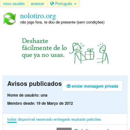
novo usuário
acessar
Português
nolotiro.org
não jogo fora, te dou de presente (sem condições)
Avisos publicados
enviar mensagem privada
Nome de usuário: una
Membro desde: 19 de Março de 2012
todos
disponível
reservado
entregado
expirado
peticões