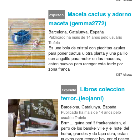
Maceta cactus y adorno
expirado
maceta (gemma2772)
Barcelona, Catalunya, España
Publicado
ha mais de 14 anos
pelo usuário
Trufeta
Es una bola de cristal con piedritas azules
para poner cactus u otra planta y una palillo
con angelito para meter en las macetas,
estan nuevos para recoger esta tarde por
zona franca
1337 leituras
Libros coleccion
expirado
terror..(leojanni)
Barcelona, Catalunya, España
Publicado
ha mais de 14 anos
pelo
usuário Trufeta
Brrrr.....quina por!!! frankensteisn, el
perro de los barskellville y el hotel del
horror, grandes y de tapa dura, estan
nuevos para recoger hoy por el paseo