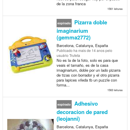
de la zona franca
1561 leituras
Pizarra doble
expirado
imaginarium
(gemma2772)
Barcelona, Catalunya, España
Publicado
ha mais de 14 anos
pelo
usuário Trufeta
No es la de la foto, solo es para que
veais el tamaño, es de la casa
imaginarium, doble por un lado pizarra
de tizas con borrador y el otro pizarra
para lapices vileda tb un puzzle con
forma...
1563 leituras
Adhesivo
expirado
decoracion de pared
(leojanni)
Barcelona, Catalunya, España