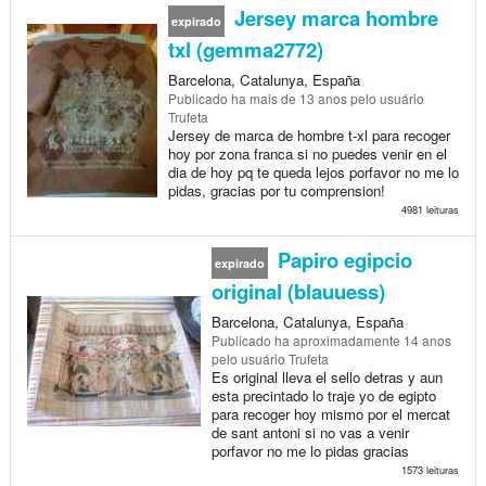
Jersey marca hombre
expirado
txl (gemma2772)
Barcelona, Catalunya, España
Publicado
ha mais de 13 anos
pelo usuário
Trufeta
Jersey de marca de hombre t-xl para recoger
hoy por zona franca si no puedes venir en el
dia de hoy pq te queda lejos porfavor no me lo
pidas, gracias por tu comprension!
4981 leituras
Papiro egipcio
expirado
original (blauuess)
Barcelona, Catalunya, España
Publicado
ha aproximadamente 14 anos
pelo usuário Trufeta
Es original lleva el sello detras y aun
esta precintado lo traje yo de egipto
para recoger hoy mismo por el mercat
de sant antoni si no vas a venir
porfavor no me lo pidas gracias
1573 leituras