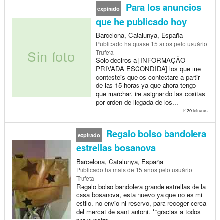
Para los anuncios
expirado
que he publicado hoy
Barcelona, Catalunya, España
Publicado
ha quase 15 anos
pelo usuário
Trufeta
Solo deciros a [INFORMAÇÃO
PRIVADA ESCONDIDA] los que me
contesteis que os contestare a partir
de las 15 horas ya que ahora tengo
que marchar. ire asignando las cositas
por orden de llegada de los...
1420 leituras
Regalo bolso bandolera
expirado
estrellas bosanova
Barcelona, Catalunya, España
Publicado
ha mais de 15 anos
pelo usuário
Trufeta
Regalo bolso bandolera grande estrellas de la
casa bosanova, esta nuevo ya que no es mi
estilo. no envio ni reservo, para recoger cerca
del mercat de sant antoni. **gracias a todos
por vuestro...