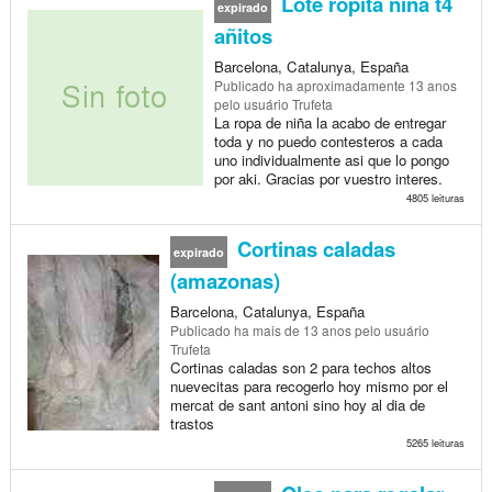
Lote ropita niña t4
expirado
añitos
Barcelona, Catalunya, España
Publicado
ha aproximadamente 13 anos
pelo usuário Trufeta
La ropa de niña la acabo de entregar
toda y no puedo contesteros a cada
uno individualmente asi que lo pongo
por aki. Gracias por vuestro interes.
4805 leituras
Cortinas caladas
expirado
(amazonas)
Barcelona, Catalunya, España
Publicado
ha mais de 13 anos
pelo usuário
Trufeta
Cortinas caladas son 2 para techos altos
nuevecitas para recogerlo hoy mismo por el
mercat de sant antoni sino hoy al dia de
trastos
5265 leituras