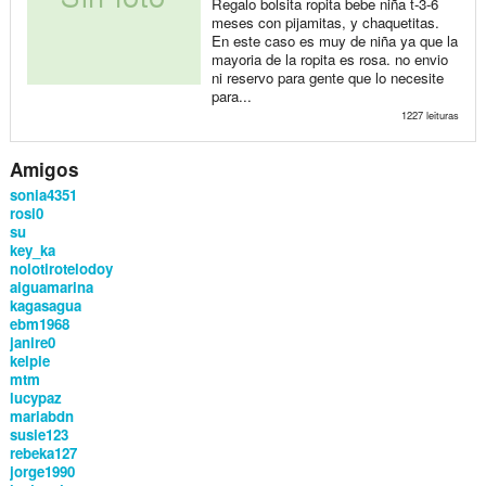
Regalo bolsita ropita bebe niña t-3-6
meses con pijamitas, y chaquetitas.
En este caso es muy de niña ya que la
mayoria de la ropita es rosa. no envio
ni reservo para gente que lo necesite
para...
1227 leituras
Amigos
sonia4351
rosi0
su
key_ka
nolotirotelodoy
aiguamarina
kagasagua
ebm1968
janire0
kelpie
mtm
lucypaz
mariabdn
susie123
rebeka127
jorge1990