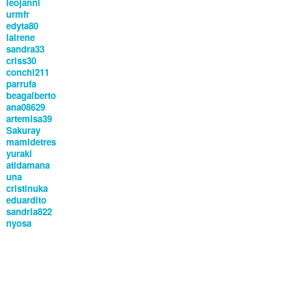
leojanni
urmfr
edyta80
lairene
sandra33
criss30
conchi211
parrufa
beagalberto
ana08629
artemisa39
Sakuray
mamidetres
yuraki
atidamana
una
cristinuka
eduardito
sandria822
nyosa