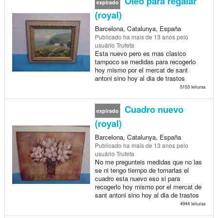
Oleo para regalar
expirado
(royal)
Barcelona, Catalunya, España
Publicado
ha mais de 13 anos
pelo
usuário Trufeta
Esta nuevo pero es mas clasico
tampoco se medidas para recogerlo
hoy mismo por el mercat de sant
antoni sino hoy al dia de trastos
5153 leituras
Cuadro nuevo
expirado
(royal)
Barcelona, Catalunya, España
Publicado
ha mais de 13 anos
pelo
usuário Trufeta
No me pregunteis medidas que no las
se ni tengo tiempo de tomarlas el
cuadro esta nuevo eso si para
recogerlo hoy mismo por el mercat de
sant antoni sino hoy al dia de trastos
4944 leituras