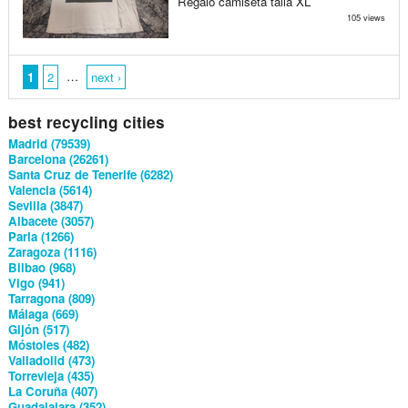
Regalo camiseta talla XL
105 views
…
1
2
next ›
best recycling cities
Madrid (79539)
Barcelona (26261)
Santa Cruz de Tenerife (6282)
Valencia (5614)
Sevilla (3847)
Albacete (3057)
Parla (1266)
Zaragoza (1116)
Bilbao (968)
Vigo (941)
Tarragona (809)
Málaga (669)
Gijón (517)
Móstoles (482)
Valladolid (473)
Torrevieja (435)
La Coruña (407)
Guadalajara (352)