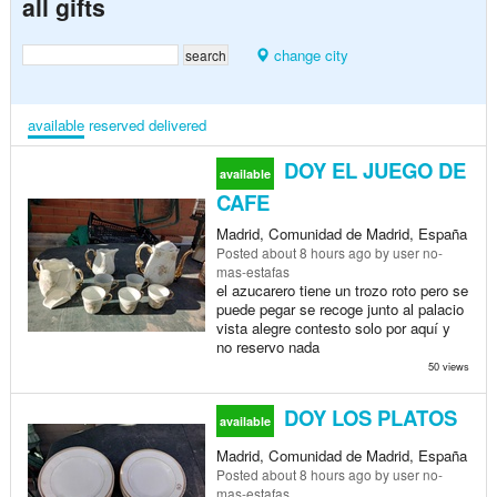
all gifts
change city
available
reserved
delivered
DOY EL JUEGO DE
available
CAFE
Madrid, Comunidad de Madrid, España
Posted
about 8 hours ago
by user no-
mas-estafas
el azucarero tiene un trozo roto pero se
puede pegar se recoge junto al palacio
vista alegre contesto solo por aquí y
no reservo nada
50 views
DOY LOS PLATOS
available
Madrid, Comunidad de Madrid, España
Posted
about 8 hours ago
by user no-
mas-estafas