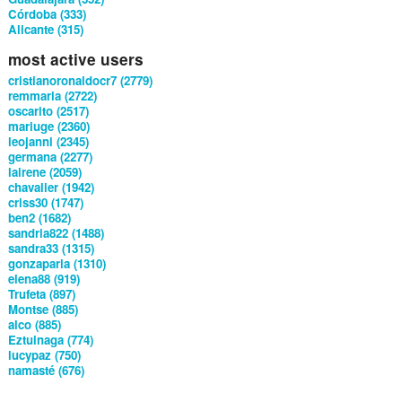
Córdoba (333)
Alicante (315)
most active users
cristianoronaldocr7 (2779)
remmaria (2722)
oscarito (2517)
mariuge (2360)
leojanni (2345)
germana (2277)
lairene (2059)
chavalier (1942)
criss30 (1747)
ben2 (1682)
sandria822 (1488)
sandra33 (1315)
gonzaparla (1310)
elena88 (919)
Trufeta (897)
Montse (885)
alco (885)
Eztuinaga (774)
lucypaz (750)
namasté (676)