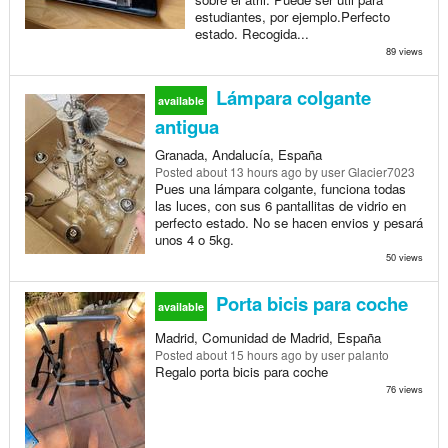
estudiantes, por ejemplo.Perfecto
estado. Recogida...
89 views
Lámpara colgante
available
antigua
Granada, Andalucía, España
Posted
about 13 hours ago
by user Glacier7023
Pues una lámpara colgante, funciona todas
las luces, con sus 6 pantallitas de vidrio en
perfecto estado. No se hacen envios y pesará
unos 4 o 5kg.
50 views
Porta bicis para coche
available
Madrid, Comunidad de Madrid, España
Posted
about 15 hours ago
by user palanto
Regalo porta bicis para coche
76 views