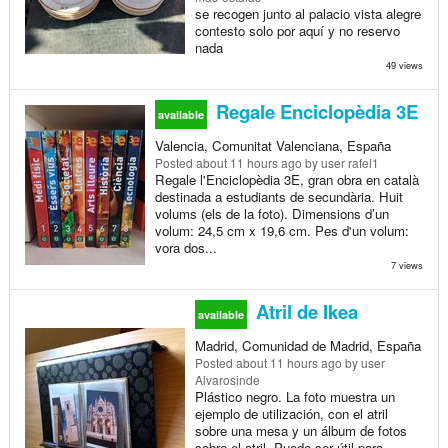
se recogen junto al palacio vista alegre
contesto solo por aquí y no reservo
nada
49 views
Regale Enciclopèdia 3E
available
Valencia, Comunitat Valenciana, España
Posted
about 11 hours ago
by user rafel1
Regale l'Enciclopèdia 3E, gran obra en català
destinada a estudiants de secundària. Huit
volums (els de la foto). Dimensions d’un
volum: 24,5 cm x 19,6 cm. Pes d'un volum:
vora dos...
7 views
Atril de Ikea
available
Madrid, Comunidad de Madrid, España
Posted
about 11 hours ago
by user
Alvarosinde
Plástico negro. La foto muestra un
ejemplo de utilización, con el atril
sobre una mesa y un álbum de fotos
sobre el atril. Puede ser útil para