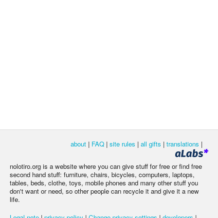
about
|
FAQ
|
site rules
|
all gifts
|
translations
|
nolotiro.org is a website where you can give stuff for free or find free
second hand stuff: furniture, chairs, bicycles, computers, laptops,
tables, beds, clothe, toys, mobile phones and many other stuff you
don't want or need, so other people can recycle it and give it a new
life.
Legal note
|
privacy policy
|
Change privacy settings
|
developers
|