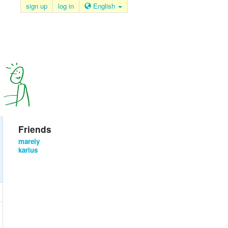
sign up
log in
English
Friends
marely
karlus