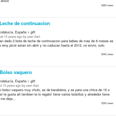
 envio
3263 views
Leche de continuacion
ndalucía, España > gift
st 15 years ago
by user illari
an dado 2 bote de leche de continuacion para bebes de mas de 6 meses es
 reny picot estan sin abrir y no caducan hasta el 2013, no envio, solo
5045 views
Bolso vaquero
ndalucía, España > gift
t 15 years ago
by user illari
lo bolso vaquero muy chulo, es de bandolera, y es para una chica de 15 o
si te gusta ati tambien te lo regalo! tiene varios bolsillos y alrededor tiene
 me deja...
3230 views