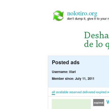
nolotiro.org
don't dump it, give it to your 
Posted ads
Username: illari
Member since: July 11, 2011
all
available
reserved
delivered
expired
r
V
expired