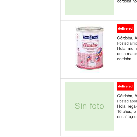
cordoba no
delivered
Córdoba, A
Posted
almo
Hola! me h
de la marca
cordoba
delivered
Córdoba, A
Posted
abou
Hola! rega
16 años, o 
encajito,no