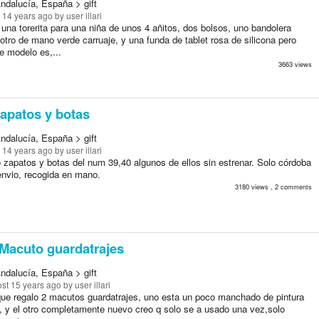
ndalucía, España > gift
 14 years ago
by user illari
 una torerita para una niña de unos 4 añitos, dos bolsos, uno bandolera
 otro de mano verde carruaje, y una funda de tablet rosa de silicona pero
e modelo es,...
3663 views
apatos y botas
ndalucía, España > gift
 14 years ago
by user illari
 zapatos y botas del num 39,40 algunos de ellos sin estrenar. Solo córdoba
envio, recogida en mano.
3180 views , 2 comments
Macuto guardatrajes
ndalucía, España > gift
st 15 years ago
by user illari
ue regalo 2 macutos guardatrajes, uno esta un poco manchado de pintura
, y el otro completamente nuevo creo q solo se a usado una vez,solo