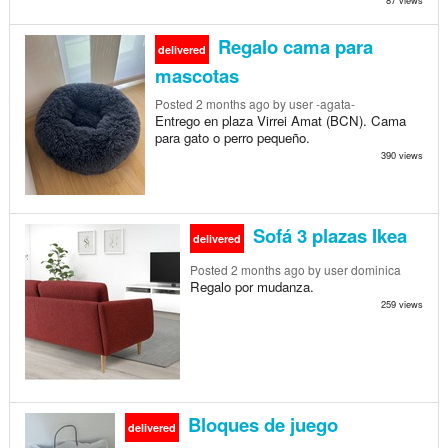
87 views
Regalo cama para
delivered
mascotas
Posted
2 months ago
by user -agata-
Entrego en plaza Virrei Amat (BCN). Cama
para gato o perro pequeño.
390 views
Sofá 3 plazas Ikea
delivered
Posted
2 months ago
by user dominica
Regalo por mudanza.
259 views
Bloques de juego
delivered