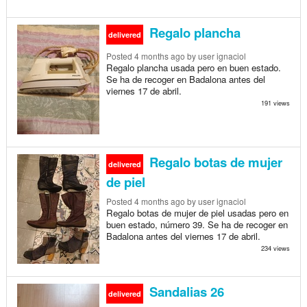
Regalo plancha
delivered
Posted
4 months ago
by user ignaciol
Regalo plancha usada pero en buen estado.
Se ha de recoger en Badalona antes del
viernes 17 de abril.
191 views
Regalo botas de mujer
delivered
de piel
Posted
4 months ago
by user ignaciol
Regalo botas de mujer de piel usadas pero en
buen estado, número 39. Se ha de recoger en
Badalona antes del viernes 17 de abril.
234 views
Sandalias 26
delivered