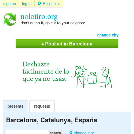
sign up
log in
English
nolotiro.org
don't dump it, give it to your neighbor
change city
+ Post ad in Barcelona
presents
requests
Barcelona, Catalunya, España
change city