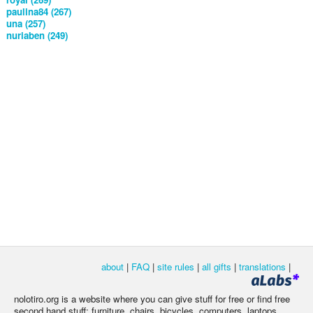
paulina84 (267)
una (257)
nuriaben (249)
about
|
FAQ
|
site rules
|
all gifts
|
translations
|
nolotiro.org is a website where you can give stuff for free or find free
second hand stuff: furniture, chairs, bicycles, computers, laptops,