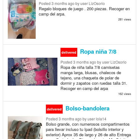
Posted
3 months ago
by user LizOsorio
Regalo bloques de juego . 200 piezas. Recoger en
camp del arpa.
281 views
Ropa niña 7/8
delivered
Posted
3 months ago
by user LizOsorio
Ropa de niña talla 7/8 camisetas
manga larga, blusas, chalecos de
tejano, una chaqueta de polar de
dormir y zapatos con ruedas talla 31.
Recoger en camp del arpa
162 views
Bolso-bandolera
delivered
Posted
3 months ago
by user lola14
Bolso grande, con numerosos compartimentos
para llevar incluso tu Ipad (bolsillo interior y
exterior) Aprox 35 de largo y 26 de alto Entrega