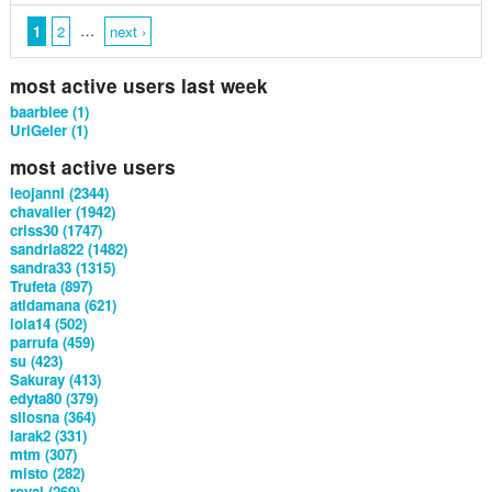
…
1
2
next ›
most active users last week
baarbiee (1)
UriGeler (1)
most active users
leojanni (2344)
chavalier (1942)
criss30 (1747)
sandria822 (1482)
sandra33 (1315)
Trufeta (897)
atidamana (621)
lola14 (502)
parrufa (459)
su (423)
Sakuray (413)
edyta80 (379)
silosna (364)
larak2 (331)
mtm (307)
misto (282)
royal (269)