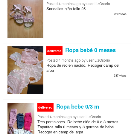
Posted
4 months ago
by user LizOsorio
Sandalias niña talla 25
220 views
Ropa bebé 0 meses
delivered
Posted
4 months ago
by user LizOsorio
Ropa de recien nacido. Recoger camp del
arpa
337 views
Ropa bebe 0/3 m
delivered
Posted
4 months ago
by user LizOsorio
Tres pantalones. De bebe niña de 0 a 3 meses.
Zapatitos talla 0 meses y 8 gorritos de bebé.
Recoger en camp del arpa