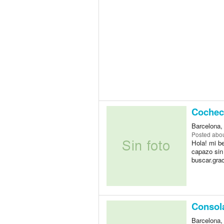
Cochec
Barcelona,
Posted
abou
Hola! mi b
capazo sin
buscar.gra
Consol
Barcelona,