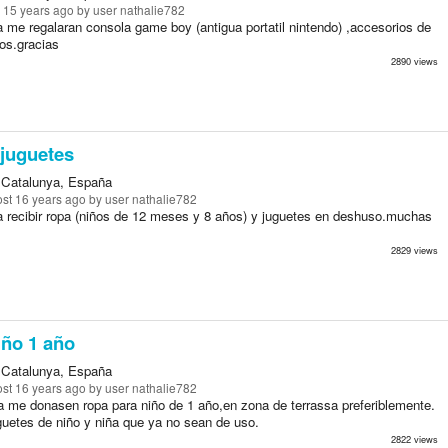
 15 years ago
by user nathalie782
 me regalaran consola game boy (antigua portatil nintendo) ,accesorios de
os.gracias
2890 views
juguetes
 Catalunya, España
st 16 years ago
by user nathalie782
a recibir ropa (niños de 12 meses y 8 años) y juguetes en deshuso.muchas
2829 views
iño 1 año
 Catalunya, España
st 16 years ago
by user nathalie782
a me donasen ropa para niño de 1 año,en zona de terrassa preferiblemente.
guetes de niño y niña que ya no sean de uso.
2822 views