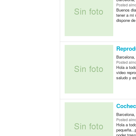
Posted
almo
Buenos dias
tener a mi 
dispone de 
Reprod
Barcelona,
Posted
almo
Hola a tod
video repro
saludo y es
Cocheci
Barcelona,
Posted
almo
Hola a tod
pequeña...
poder trasp