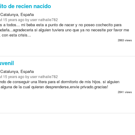
to de recien nacido
 Catalunya, España
t 15 years ago
by user nathalie782
s a todos... mi beba esta a punto de nacer y no poseo cochecito para
adarla...agradeceria si alguien tuviera uno que ya no necesite por favor me
a, con esta crisis...
2863 views
uvenil
 Catalunya, España
t 15 years ago
by user nathalie782
ndo de conseguir una litera para el dormitorio de mis hijos. si alguien
alguna de la cual quieran desprenderse,envie privado.gracias!
2841 views