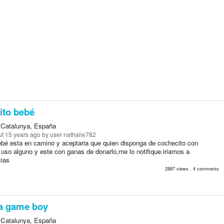
ito bebé
 Catalunya, España
t 15 years ago
by user nathalie782
ebé esta en camino y aceptaria que quien disponga de cochecito con
 uso alguno y este con ganas de donarlo,me lo notifique.iriamos a
cias
2887 views , 4 comments
a game boy
 Catalunya, España