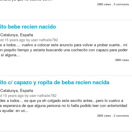
2983 views , 5 comments
to bebe recien nacido
 Catalunya, España
st 15 years ago
by user nathalie782
 a todos.... vuelvo a colocar este anuncio para volver a probar suerte.. mi
en poquito tiempo y estaria buscando una cochecito con capazo para poder
 si alguna...
2865 views
to c/ capazo y ropita de beba recien nacida
 Catalunya, España
t 15 years ago
by user nathalie782
es a todos... se que ya eh colgado este escrito antes...pero lo vuelvo a
a esperanza de que alguna persona no lo halla podido leer con anterioridad
 ayudar. en un...
2855 views , 2 comments