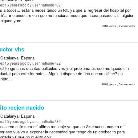
st 15 years ago
by user nathalie782
 a todos... estaria necesitando un tdt, ya que al regresar del hospital por
niña, me encontre con que no funciona..nose que habra pasado... si alguien
alguno y no...
2918 views , 2 comments
uctor vhs
 Catalunya, España
st 15 years ago
by user nathalie782
os! tengo unas cuantas peliculas vhs y el problema es que me quede sin
ductor para este formato... Alguien dispone de uno que no utilice? un
pero...
2878 views , 5 comments
to recien nacido
 Catalunya, España
st 15 years ago
by user nathalie782
os...creo este sera mi ultimo mensaje ya que en 2 semanas nacera mi
por eso vuelvo a exponer la necesidad que tengo de un cochecito para
ortarla ya que no cuento con...