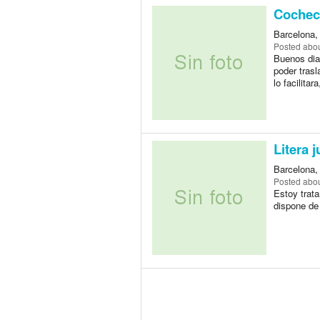
Cocheci
Barcelona,
Posted
abou
Buenos dia
poder trasl
lo facilitar
Litera j
Barcelona,
Posted
abou
Estoy trata
dispone de 