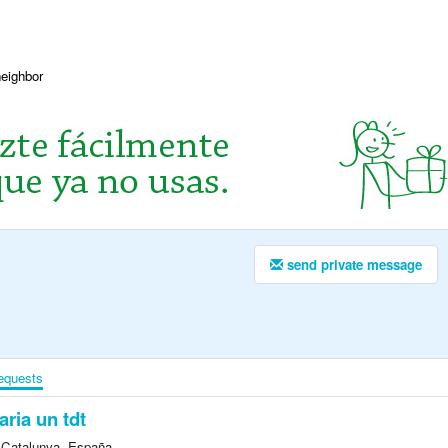
neighbor
send private message
equests
aria un tdt
 Catalunya, España