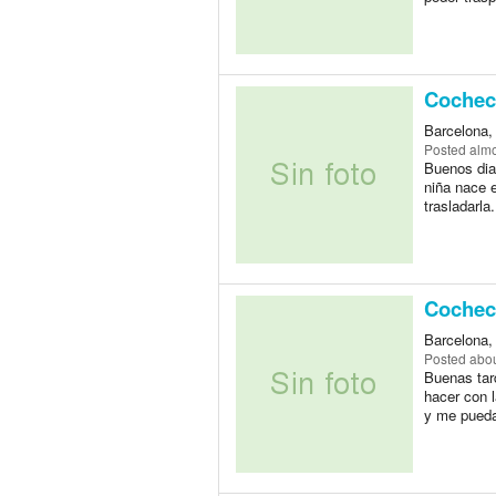
Cocheci
Barcelona,
Posted
almo
Buenos dias
niña nace 
trasladarla.
Cocheci
Barcelona,
Posted
abou
Buenas tard
hacer con l
y me pueda