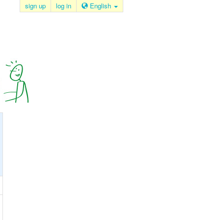
sign up
log in
English