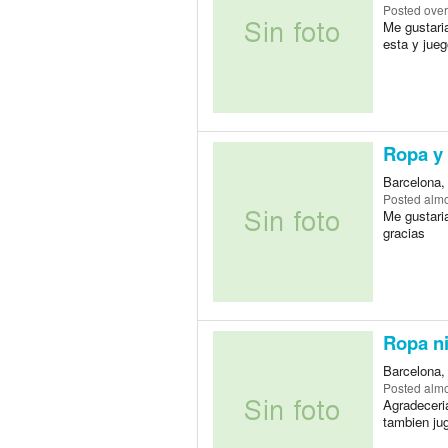
Posted
over
Me gustaria
esta y jueg
Ropa y 
Barcelona,
Posted
almo
Me gustari
gracias
Ropa n
Barcelona,
Posted
almo
Agradeceri
tambien ju