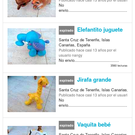
No
envio.......................................................
38
Elefantito juguete
expirado
Santa Cruz de Tenerife, Islas
Canarias, España
Publicado
hace casi 13 años
por el
usuario nangy
No envio.....................................
3560 lecturas
Jirafa grande
expirado
Santa Cruz de Tenerife, Islas Canarias, E
Publicado
hace casi 13 años
por el usuario n
No
envio........................................................
Vaquita bebé
expirado
Santa Cruz de Tenerife, Islas Canarias,