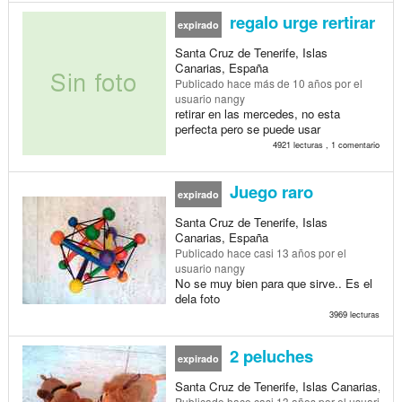
regalo urge rertirar
expirado
Santa Cruz de Tenerife, Islas
Canarias, España
Publicado
hace más de 10 años
por el
usuario nangy
retirar en las mercedes, no esta
perfecta pero se puede usar
4921 lecturas , 1 comentario
Juego raro
expirado
Santa Cruz de Tenerife, Islas
Canarias, España
Publicado
hace casi 13 años
por el
usuario nangy
No se muy bien para que sirve.. Es el
dela foto
3969 lecturas
2 peluches
expirado
Santa Cruz de Tenerife, Islas Canarias, E
Publicado
hace casi 13 años
por el usuario n