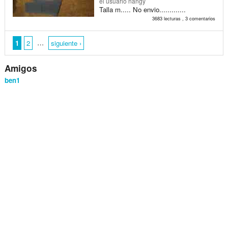
el usuario nangy
Talla m..... No envio.............
3683 lecturas , 3 comentarios
…
1
2
siguiente ›
Amigos
ben1