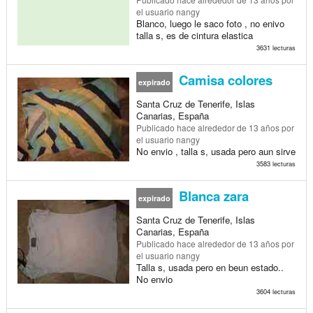
el usuario nangy
Blanco, luego le saco foto , no enivo
talla s, es de cintura elastica
3631 lecturas
Camisa colores
expirado
Santa Cruz de Tenerife, Islas
Canarias, España
Publicado
hace alrededor de 13 años
por
el usuario nangy
No envio , talla s, usada pero aun sirve
3583 lecturas
Blanca zara
expirado
Santa Cruz de Tenerife, Islas
Canarias, España
Publicado
hace alrededor de 13 años
por
el usuario nangy
Talla s, usada pero en beun estado..
No envio
3604 lecturas