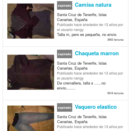
Camisa natura
expirado
Santa Cruz de Tenerife, Islas
Canarias, España
Publicado
hace alrededor de 13 años
por
el usuario nangy
Talla m, pero es pequeña, no envio
3953 lecturas
Chaqueta marron
expirado
Santa Cruz de Tenerife, Islas
Canarias, España
Publicado
hace alrededor de 13 años
por
el usuario nangy
De cremallera, talla s ......no
envio........
5616 lecturas
Vaquero elastico
expirado
Santa Cruz de Tenerife, Islas
Canarias, España
Publicado
hace alrededor de 13 años
por