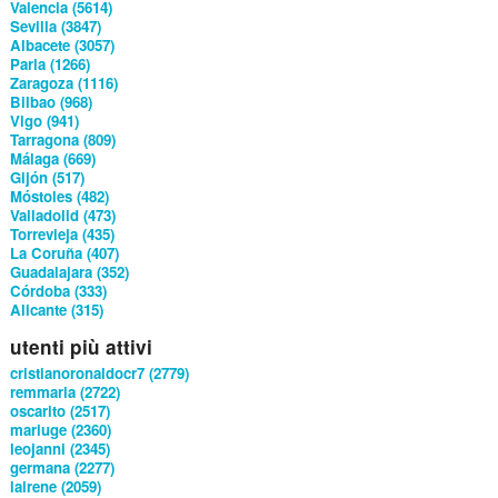
Valencia (5614)
Sevilla (3847)
Albacete (3057)
Parla (1266)
Zaragoza (1116)
Bilbao (968)
Vigo (941)
Tarragona (809)
Málaga (669)
Gijón (517)
Móstoles (482)
Valladolid (473)
Torrevieja (435)
La Coruña (407)
Guadalajara (352)
Córdoba (333)
Alicante (315)
utenti più attivi
cristianoronaldocr7 (2779)
remmaria (2722)
oscarito (2517)
mariuge (2360)
leojanni (2345)
germana (2277)
lairene (2059)