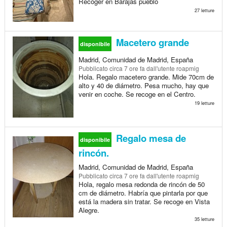
Recoger en Barajas pueblo
27 letture
Macetero grande
disponibile
Madrid, Comunidad de Madrid, España
Pubblicato
circa 7 ore fa
dall'utente roapmig
Hola. Regalo macetero grande. Mide 70cm de
alto y 40 de diámetro. Pesa mucho, hay que
venir en coche. Se recoge en el Centro.
19 letture
Regalo mesa de
disponibile
rincón.
Madrid, Comunidad de Madrid, España
Pubblicato
circa 7 ore fa
dall'utente roapmig
Hola, regalo mesa redonda de rincón de 50
cm de diámetro. Habría que pintarla por que
está la madera sin tratar. Se recoge en Vista
Alegre.
35 letture