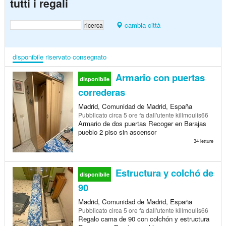
tutti i regali
cambia città
disponibile
riservato
consegnato
Armario con puertas
disponibile
correderas
Madrid, Comunidad de Madrid, España
Pubblicato
circa 5 ore fa
dall'utente killmoulis66
Armario de dos puertas Recoger en Barajas
pueblo 2 piso sin ascensor
34 letture
Estructura y colchó de
disponibile
90
Madrid, Comunidad de Madrid, España
Pubblicato
circa 5 ore fa
dall'utente killmoulis66
Regalo cama de 90 con colchón y estructura