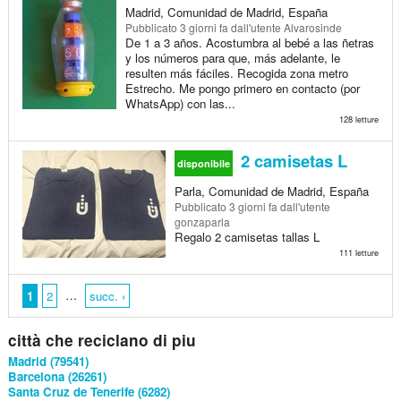
Madrid, Comunidad de Madrid, España
Pubblicato
3 giorni fa
dall'utente Alvarosinde
De 1 a 3 años. Acostumbra al bebé a las ñetras
y los números para que, más adelante, le
resulten más fáciles. Recogida zona metro
Estrecho. Me pongo primero en contacto (por
WhatsApp) con las...
128 letture
2 camisetas L
disponibile
Parla, Comunidad de Madrid, España
Pubblicato
3 giorni fa
dall'utente
gonzaparla
Regalo 2 camisetas tallas L
111 letture
…
1
2
succ. ›
città che reciclano di piu
Madrid (79541)
Barcelona (26261)
Santa Cruz de Tenerife (6282)