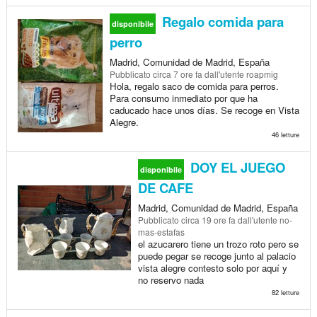
Regalo comida para
disponibile
perro
Madrid, Comunidad de Madrid, España
Pubblicato
circa 7 ore fa
dall'utente roapmig
Hola, regalo saco de comida para perros.
Para consumo inmediato por que ha
caducado hace unos días. Se recoge en Vista
Alegre.
46 letture
DOY EL JUEGO
disponibile
DE CAFE
Madrid, Comunidad de Madrid, España
Pubblicato
circa 19 ore fa
dall'utente no-
mas-estafas
el azucarero tiene un trozo roto pero se
puede pegar se recoge junto al palacio
vista alegre contesto solo por aquí y
no reservo nada
82 letture