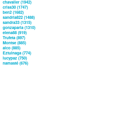
chavalier (1942)
criss30 (1747)
ben2 (1682)
sandria822 (1488)
sandra33 (1315)
gonzaparla (1310)
elena88 (919)
Trufeta (897)
Montse (885)
alco (885)
Eztuinaga (774)
lucypaz (750)
namasté (676)