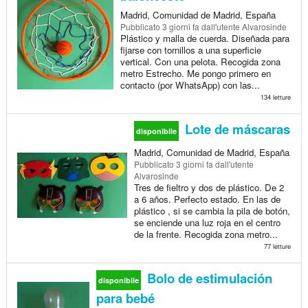
Madrid, Comunidad de Madrid, España
Pubblicato
3 giorni fa
dall'utente Alvarosinde
Plástico y malla de cuerda. Diseñada para
fijarse con tornillos a una superficie
vertical. Con una pelota. Recogida zona
metro Estrecho. Me pongo primero en
contacto (por WhatsApp) con las...
134 letture
Lote de máscaras
disponibile
Madrid, Comunidad de Madrid, España
Pubblicato
3 giorni fa
dall'utente
Alvarosinde
Tres de fieltro y dos de plástico. De 2
a 6 años. Perfecto estado. En las de
plástico , si se cambia la pila de botón,
se enciende una luz roja en el centro
de la frente. Recogida zona metro...
77 letture
Bolo de estimulación
disponibile
para bebé