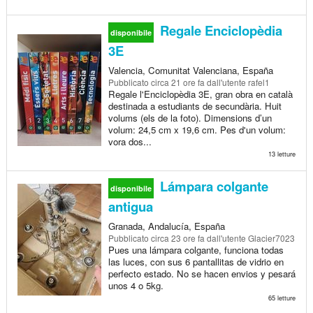
Regale Enciclopèdia
disponibile
3E
Valencia, Comunitat Valenciana, España
Pubblicato
circa 21 ore fa
dall'utente rafel1
Regale l'Enciclopèdia 3E, gran obra en català
destinada a estudiants de secundària. Huit
volums (els de la foto). Dimensions d’un
volum: 24,5 cm x 19,6 cm. Pes d'un volum:
vora dos...
13 letture
Lámpara colgante
disponibile
antigua
Granada, Andalucía, España
Pubblicato
circa 23 ore fa
dall'utente Glacier7023
Pues una lámpara colgante, funciona todas
las luces, con sus 6 pantallitas de vidrio en
perfecto estado. No se hacen envios y pesará
unos 4 o 5kg.
65 letture