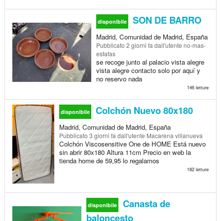
SON DE BARRO
disponibile
Madrid, Comunidad de Madrid, España
Pubblicato
2 giorni fa
dall'utente no-mas-
estafas
se recoge junto al palacio vista alegre
vista alegre contacto solo por aquí y
no reservo nada
146 letture
Colchón Nuevo 80x180
disponibile
Madrid, Comunidad de Madrid, España
Pubblicato
3 giorni fa
dall'utente Macarena villanueva
Colchón Viscosensitive One de HOME Está nuevo
sin abrir 80x180 Altura 11cm Precio en web la
tienda home de 59,95 lo regalamos
182 letture
Canasta de
disponibile
baloncesto