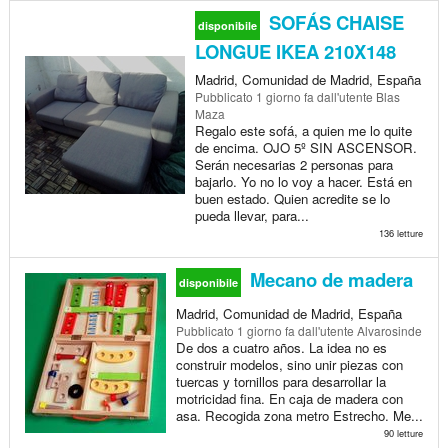
SOFÁS CHAISE
disponibile
LONGUE IKEA 210X148
Madrid, Comunidad de Madrid, España
Pubblicato
1 giorno fa
dall'utente Blas
Maza
Regalo este sofá, a quien me lo quite
de encima. OJO 5º SIN ASCENSOR.
Serán necesarias 2 personas para
bajarlo. Yo no lo voy a hacer. Está en
buen estado. Quien acredite se lo
pueda llevar, para...
136 letture
Mecano de madera
disponibile
Madrid, Comunidad de Madrid, España
Pubblicato
1 giorno fa
dall'utente Alvarosinde
De dos a cuatro años. La idea no es
construir modelos, sino unir piezas con
tuercas y tornillos para desarrollar la
motricidad fina. En caja de madera con
asa. Recogida zona metro Estrecho. Me...
90 letture