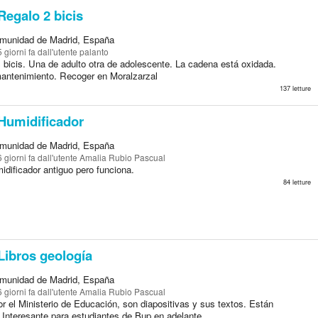
egalo 2 bicis
munidad de Madrid, España
5 giorni fa
dall'utente palanto
 bicis. Una de adulto otra de adolescente. La cadena está oxidada.
antenimiento. Recoger en Moralzarzal
137 letture
Humidificador
munidad de Madrid, España
6 giorni fa
dall'utente Amalia Rubio Pascual
dificador antiguo pero funciona.
84 letture
Libros geología
munidad de Madrid, España
6 giorni fa
dall'utente Amalia Rubio Pascual
r el Ministerio de Educación, son diapositivas y sus textos. Están
 Interesante para estudiantes de Bup en adelante.