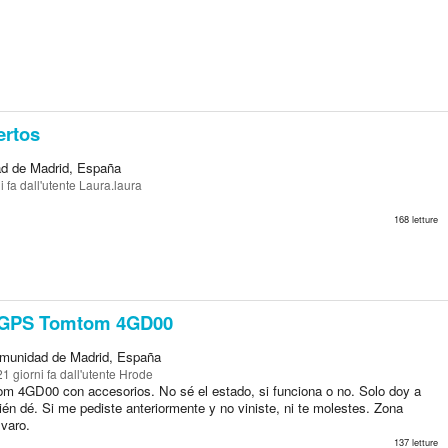
ertos
d de Madrid, España
i fa
dall'utente Laura.laura
168 letture
GPS Tomtom 4GD00
munidad de Madrid, España
21 giorni fa
dall'utente Hrode
 4GD00 con accesorios. No sé el estado, si funciona o no. Solo doy a
én dé. Si me pediste anteriormente y no viniste, ni te molestes. Zona
lvaro.
137 letture