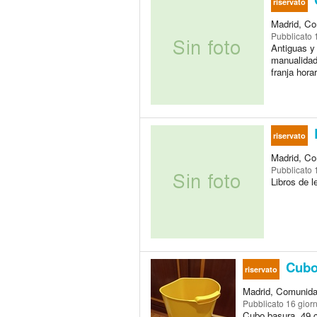
riservato
Madrid, Co
Pubblicato
Antiguas y 
manualidad
franja horar
riservato
Madrid, Co
Pubblicato
Libros de 
Cubo
riservato
Madrid, Comunida
Pubblicato
16 giorn
Cubo basura. 49 c