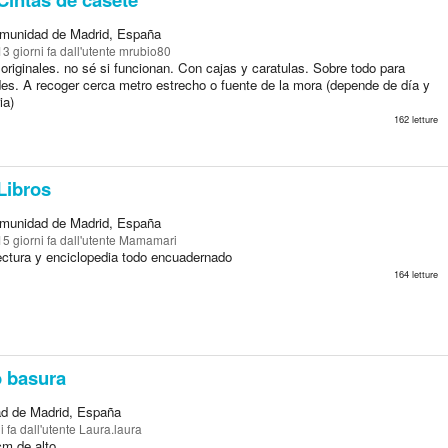
munidad de Madrid, España
13 giorni fa
dall'utente mrubio80
originales. no sé si funcionan. Con cajas y caratulas. Sobre todo para
es. A recoger cerca metro estrecho o fuente de la mora (depende de día y
ia)
162 letture
Libros
munidad de Madrid, España
15 giorni fa
dall'utente Mamamari
lectura y enciclopedia todo encuadernado
164 letture
 basura
d de Madrid, España
i fa
dall'utente Laura.laura
m de alto.