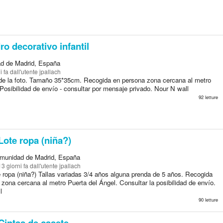
o decorativo infantil
d de Madrid, España
i fa
dall'utente jpallach
de la foto. Tamaño 35*35cm. Recogida en persona zona cercana al metro
Posibilidad de envío - consultar por mensaje privado. Nour N wall
92 letture
ote ropa (niña?)
munidad de Madrid, España
13 giorni fa
dall'utente jpallach
e ropa (niña?) Tallas variadas 3/4 años alguna prenda de 5 años. Recogida
zona cercana al metro Puerta del Ángel. Consultar la posibilidad de envío.
l
90 letture
Cintas de casete