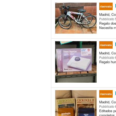
R
riservato
Madrid, Co
Pubblicato
Regalo dos
Necesita m
riservato
Madrid, Co
Pubblicato
Regalo humi
riservato
Madrid, Co
Pubblicato
Editados po
completos.