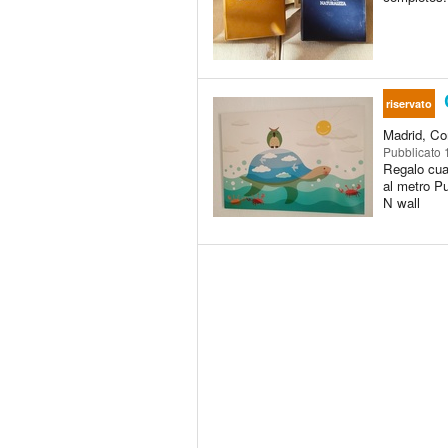
C
riservato
Madrid, Co
Pubblicato
Regalo cua
al metro Pu
N wall