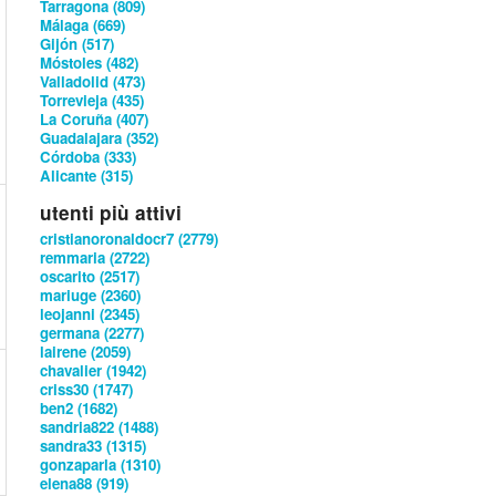
Tarragona (809)
Málaga (669)
Gijón (517)
Móstoles (482)
Valladolid (473)
Torrevieja (435)
La Coruña (407)
Guadalajara (352)
Córdoba (333)
Alicante (315)
utenti più attivi
cristianoronaldocr7 (2779)
remmaria (2722)
oscarito (2517)
mariuge (2360)
leojanni (2345)
germana (2277)
lairene (2059)
chavalier (1942)
criss30 (1747)
ben2 (1682)
sandria822 (1488)
sandra33 (1315)
gonzaparla (1310)
elena88 (919)