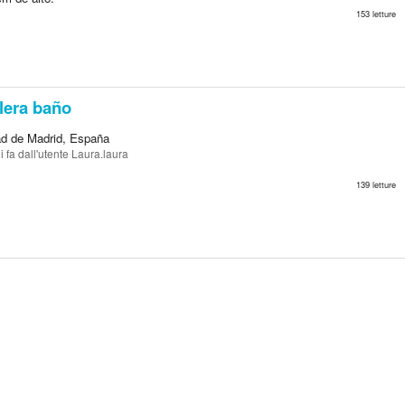
153 letture
lera baño
d de Madrid, España
i fa
dall'utente Laura.laura
139 letture