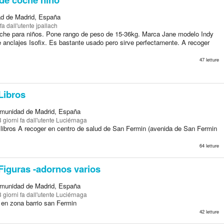
d de Madrid, España
 fa
dall'utente jpallach
oche para niños. Pone rango de peso de 15-36kg. Marca Jane modelo Indy
anclajes Isofix. Es bastante usado pero sirve perfectamente. A recoger
47 letture
Libros
munidad de Madrid, España
3 giorni fa
dall'utente Luciérnaga
 libros A recoger en centro de salud de San Fermin (avenida de San Fermin
64 letture
Figuras -adornos varios
munidad de Madrid, España
3 giorni fa
dall'utente Luciérnaga
 en zona barrio san Fermin
42 letture