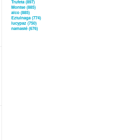
Trufeta (897)
Montse (885)
alco (885)
Eztuinaga (774)
lucypaz (750)
namasté (676)