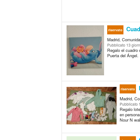
Cuadr
riservato
Madrid, Comunida
Pubblicato
13 giorn
Regalo el cuadro 
Puerta del Ángel. 
L
riservato
Madrid, Co
Pubblicato
Regalo lot
en persona 
Nour N wal