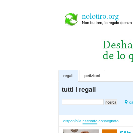
nolotiro.org
Non buttare, io regalo (senza 
regali
petizioni
tutti i regali
ca
disponibile
riservato
consegnato
Silla