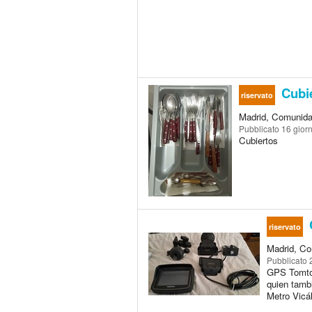
Cubi
riservato
Madrid, Comunida
Pubblicato
16 giorn
Cubiertos
riservato
Madrid, Co
Pubblicato
GPS Tomtom
quien tambi
Metro Vicá