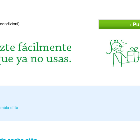
+ Pu
condizioni)
mbia città
 de coche niño