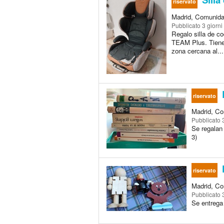
riservato
Madrid, Comunida
Pubblicato
3 giorni
Regalo silla de c
TEAM Plus. Tiene 
zona cercana al...
riservato
Madrid, Co
Pubblicato
Se regalan
3)
riservato
Madrid, Co
Pubblicato
Se entrega