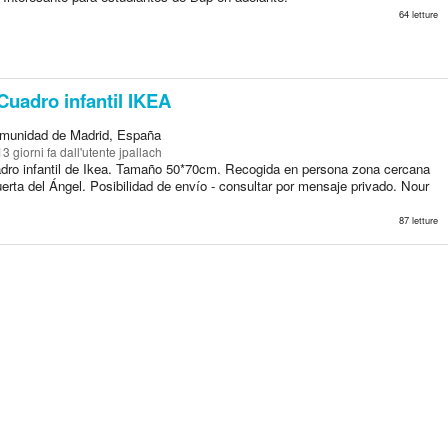
64 letture
uadro infantil IKEA
munidad de Madrid, España
13 giorni fa
dall'utente jpallach
dro infantil de Ikea. Tamaño 50*70cm. Recogida en persona zona cercana
erta del Ángel. Posibilidad de envío - consultar por mensaje privado. Nour
87 letture