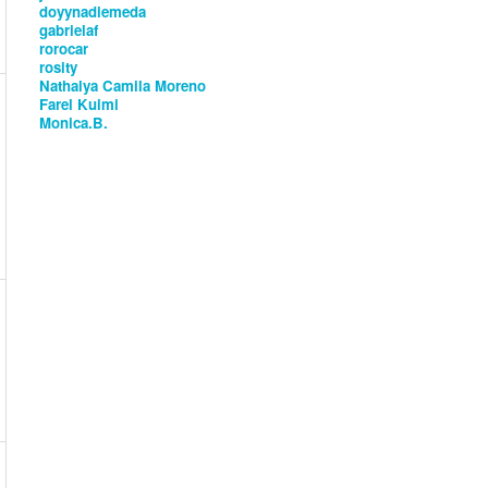
doyynadiemeda
gabrielaf
rorocar
rosity
Nathalya Camila Moreno
Farel Kuimi
Monica.B.