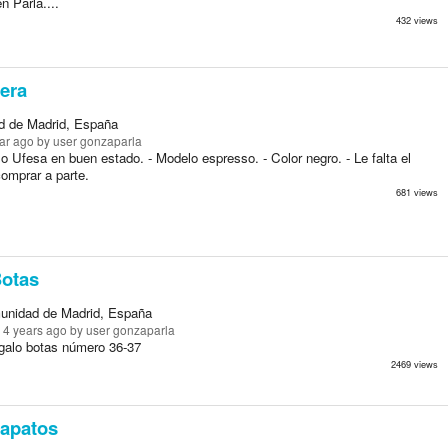
n Parla....
432 views
era
d de Madrid, España
ar ago
by user gonzaparla
o Ufesa en buen estado. - Modelo espresso. - Color negro. - Le falta el
omprar a parte.
681 views
otas
unidad de Madrid, España
 4 years ago
by user gonzaparla
galo botas número 36-37
2469 views
apatos