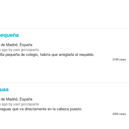
pequeña
 de Madrid, España
s ago
by user gonzaparla
la pequeña de colegio, habría que arreglarla el respaldo.
2149 views
uas
 de Madrid, España
s ago
by user gonzaparla
raguas que va directamente en la cabeza puesto.
2353 views