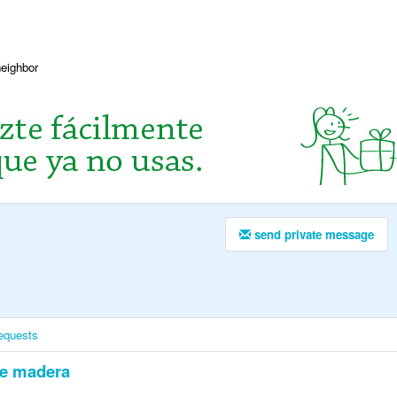
neighbor
send private message
equests
de madera