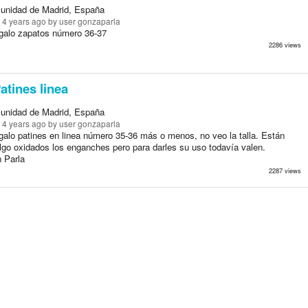
unidad de Madrid, España
 4 years ago
by user gonzaparla
galo zapatos número 36-37
2286 views
atines linea
unidad de Madrid, España
 4 years ago
by user gonzaparla
galo patines en linea número 35-36 más o menos, no veo la talla. Están
lgo oxidados los enganches pero para darles su uso todavía valen.
 Parla
2287 views