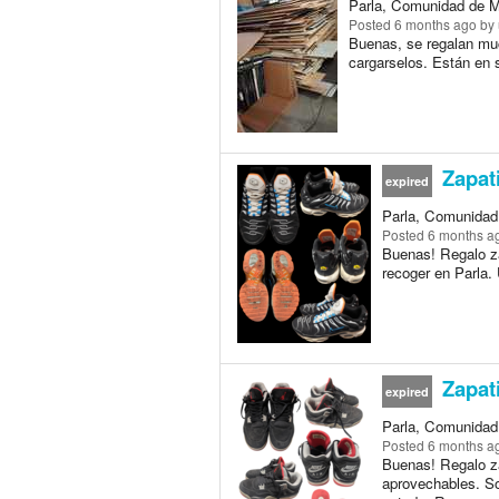
Parla, Comunidad de M
Posted
6 months ago
by 
Buenas, se regalan much
cargarselos. Están en 
Zapati
expired
Parla, Comunidad
Posted
6 months a
Buenas! Regalo za
recoger en Parla.
Zapati
expired
Parla, Comunidad
Posted
6 months a
Buenas! Regalo za
aprovechables. So