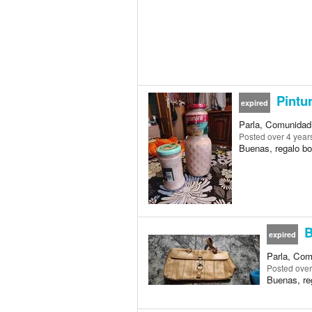
Pintu
expired
Parla, Comunidad
Posted
over 4 year
Buenas, regalo bot
B
expired
Parla, Com
Posted
over
Buenas, reg