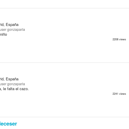
rid, España
user gonzaparla
 niño
2208 views
rid, España
user gonzaparla
 le falta el cazo.
2241 views
eceser