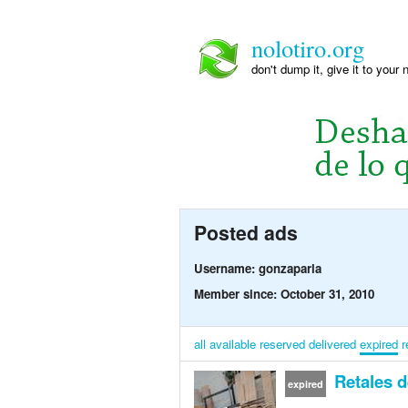
nolotiro.org
don't dump it, give it to your 
Posted ads
Username: gonzaparla
Member since: October 31, 2010
all
available
reserved
delivered
expired
r
Retales 
expired