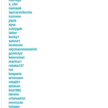
x_ofer
namasté
lapicaraviborita
lucirene
pipla
aysa
zuleygab
laiker
becky1
selene1
lerelerele
okjohannesmadrid
goneciyo
kemroman
mariluz1
rebeka127
tve
beaparla
ainarasan
nika261
albacan
bea1982
lairene
crismadrid
monicota
juliaser