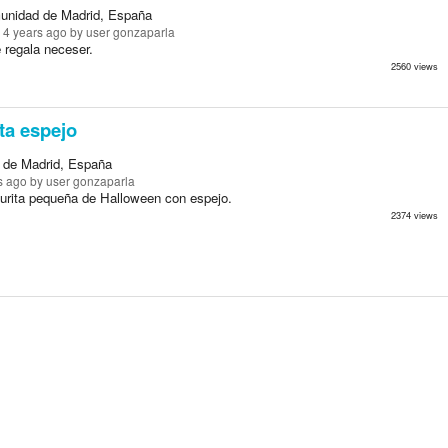
unidad de Madrid, España
 4 years ago
by user gonzaparla
 regala neceser.
2560 views
ta espejo
 de Madrid, España
s ago
by user gonzaparla
gurita pequeña de Halloween con espejo.
2374 views