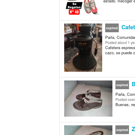
estado. Recoger e
Cafet
expired
Parla, Comunida
Posted
about 1 ye
Cafetera espress
cazo, se puede c
B
expired
Parla, Com
Posted
over
Buenas, re
Z
expired