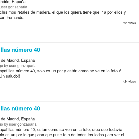
adrid, España
user gonzaparla
ísimos retales de madera, el que los quiera tiene que ir a por ellos y
san Fernando.
494 views
llas número 40
 de Madrid, España
go
by user gonzaparla
patillas número 40, solo es un par y están como se ve en la foto A
 Un saludo!!
424 views
llas número 40
 de Madrid, España
go
by user gonzaparla
patillas número 40, están como se ven en la foto, creo que todavía
lo es un par lo que pasa que puse foto de todos los lados para ver el