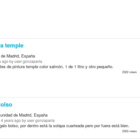
ra temple
 de Madrid, España
s ago
by user gonzaparla
es de pintura temple color salmón, 1 de 1 litro y otro pequeño.
2322 views
olso
unidad de Madrid, España
 4 years ago
by user gonzaparla
alo bolso, por dentro está la solapa cuarteada pero por fuera está bien.
2303 views