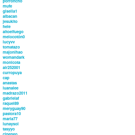
porroncho
mufe
gisella1
albacan
jesukito
hele
altoelfuego
melocotón0
lucyvv
tomatazo
majonihao
womandark
monicota
air252001
curropuya
cap
anastas
luanalee
madrazo2011
gabrielaf
raquel89
meryguay90
pastora10
maria77
lunaysol
tasyyo
cineneo