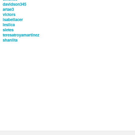
davidson345
artae3
victors
isabellacer
lesilca
sietes
teresatroyamartinez
shaniita