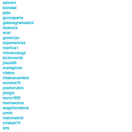
selene1
bondad
jada
gonzaparla
gatanegramadrid
itxanora
eriel
goneciyo
topemarioss
mariluz1
vmoscosogz
bichoverde
jesus50
martapinto
c4delo
chamacandela
monina76
joselurubio
javiglz
nunu1955
marisaconx
angelitoramos
urmfr
ivanmadrid
cristian74
sns