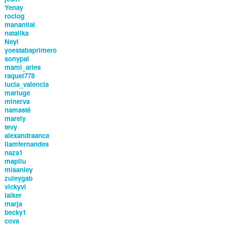
Yenay
rociog
manantial
natalika
Neyi
yoestabaprimero
sonypal
mami_aries
raquel778
lucia_valencia
mariuge
minerva
namasté
marely
tevy
alexandraanca
liamfernandes
naza1
mapilu
misanley
zuleygab
vickyvi
laiker
marja
becky1
cova