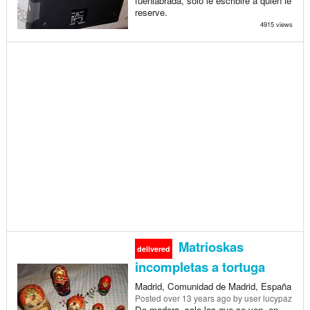
fuenlabrada, solo le escribiré a quién le
reserve.
4915 views
Matrioskas
delivered
incompletas a tortuga
Madrid, Comunidad de Madrid, España
Posted
over 13 years ago
by user lucypaz
De madera, solo las que se ven. en