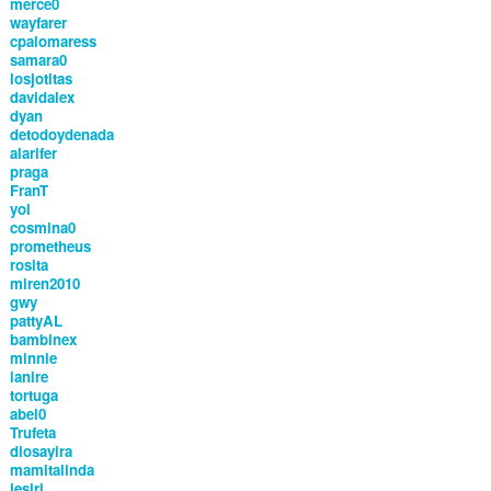
merce0
wayfarer
cpalomaress
samara0
losjotitas
davidalex
dyan
detodoydenada
alarifer
praga
FranT
yoi
cosmina0
prometheus
rosita
miren2010
gwy
pattyAL
bambinex
minnie
ianire
tortuga
abel0
Trufeta
diosayira
mamitalinda
jesiri