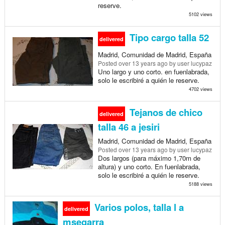
reserve.
5102 views
Tipo cargo talla 52
delivered
Madrid, Comunidad de Madrid, España
Posted
over 13 years ago
by user lucypaz
Uno largo y uno corto. en fuenlabrada,
solo le escribiré a quién le reserve.
4702 views
Tejanos de chico
delivered
talla 46 a jesiri
Madrid, Comunidad de Madrid, España
Posted
over 13 years ago
by user lucypaz
Dos largos (para máximo 1,70m de
altura) y uno corto. En fuenlabrada,
solo le escribiré a quién le reserve.
5188 views
Varios polos, talla l a
delivered
msegarra