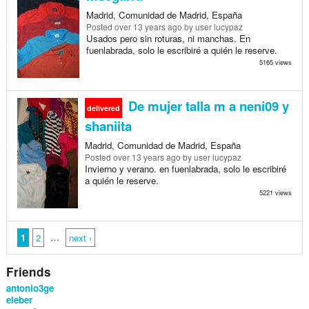
Madrid, Comunidad de Madrid, España
Posted
over 13 years ago
by user lucypaz
Usados pero sin roturas, ni manchas. En
fuenlabrada, solo le escribiré a quién le reserve.
5165 views
De mujer talla m a neni09 y
delivered
shaniita
Madrid, Comunidad de Madrid, España
Posted
over 13 years ago
by user lucypaz
Invierno y verano. en fuenlabrada, solo le escribiré
a quién le reserve.
5221 views
…
1
2
next ›
Friends
antonio3ge
eleber