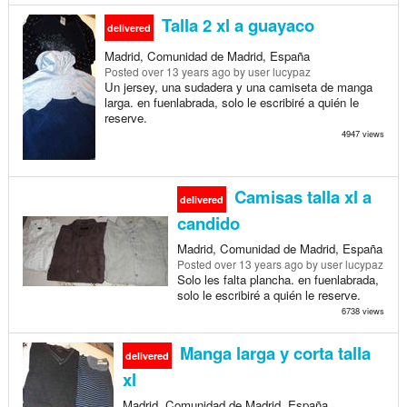
Talla 2 xl a guayaco
delivered
Madrid, Comunidad de Madrid, España
Posted
over 13 years ago
by user lucypaz
Un jersey, una sudadera y una camiseta de manga
larga. en fuenlabrada, solo le escribiré a quién le
reserve.
4947 views
Camisas talla xl a
delivered
candido
Madrid, Comunidad de Madrid, España
Posted
over 13 years ago
by user lucypaz
Solo les falta plancha. en fuenlabrada,
solo le escribiré a quién le reserve.
6738 views
Manga larga y corta talla
delivered
xl
Madrid, Comunidad de Madrid, España