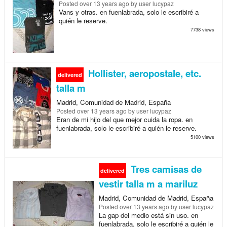
Posted
over 13 years ago
by user lucypaz
Vans y otras. en fuenlabrada, solo le escribiré a
quién le reserve.
7738 views
Hollister, aeropostale, etc.
delivered
talla m
Madrid, Comunidad de Madrid, España
Posted
over 13 years ago
by user lucypaz
Eran de mi hijo del que mejor cuida la ropa. en
fuenlabrada, solo le escribiré a quién le reserve.
5100 views
Tres camisas de
delivered
vestir talla m a mariluz
Madrid, Comunidad de Madrid, España
Posted
over 13 years ago
by user lucypaz
La gap del medio está sin uso. en
fuenlabrada, solo le escribiré a quién le