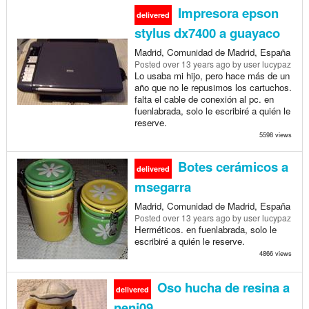
Impresora epson
delivered
stylus dx7400 a guayaco
Madrid, Comunidad de Madrid, España
Posted
over 13 years ago
by user lucypaz
Lo usaba mi hijo, pero hace más de un
año que no le repusimos los cartuchos.
falta el cable de conexión al pc. en
fuenlabrada, solo le escribiré a quién le
reserve.
5598 views
Botes cerámicos a
delivered
msegarra
Madrid, Comunidad de Madrid, España
Posted
over 13 years ago
by user lucypaz
Herméticos. en fuenlabrada, solo le
escribiré a quién le reserve.
4866 views
Oso hucha de resina a
delivered
neni09