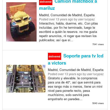
Camión matchbox a
delivered
mariluz
Madrid, Comunidad de Madrid, España
Posted
over 13 years ago
by user lucypaz
Interactivo, habla, duerme, etc. Con pilas
incluídas. por fin he terminado, luego le
escribiré a quién le reserve. no me gusta
repetir anuncios, ni rogar que revisen los
publicados; así que si...
7041 views
Soporte para tv lcd
delivered
a victors
Madrid, Comunidad de Madrid, España
Posted
over 13 years ago
by user lucypaz
Giratorio y elevable. le compramos
para una de 40", así que servirá para
ese rango más o menos, tiene un mini
nivel para ponerle recto, pesa
muchísimo, solo servirá para
empotrarlo en paredes...
5043 views