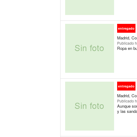
entregado
Madrid, Co
Publicado
h
Ropa en bu
entregado
Madrid, Co
Publicado
h
Aunque son
y las sanda