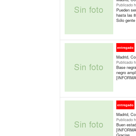
Publicado
h
Pueden ser
hasta las
Sólo gente
entregado
Madrid, Co
Publicado
h
Base negra
negro ampli
[INFORMAC
entregado
Madrid, Co
Publicado
h
Buen estad
[INFORMAC
Gracias