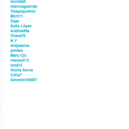
monika0
marcosguerrah
Trespequeños
Mich11
Dsac
Sofía López
Andrea99s
Triana78
N.Y
Alejaserna
penkes
Mary Cjo
marysol13
luna15
Gloria Serna
Celia7
Genesis160597