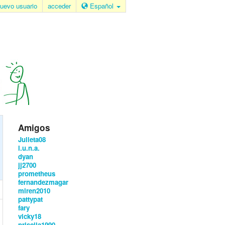
uevo usuario
acceder
Español
Amigos
Julieta08
l.u.n.a.
dyan
jj2700
prometheus
fernandezmagar
miren2010
pattypat
fary
vicky18
priscila1990