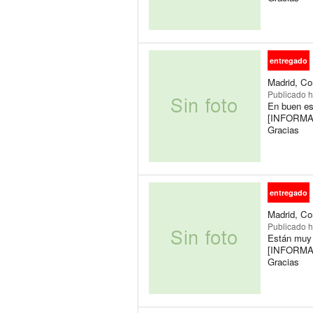
entregado
Madrid, Co
Publicado
h
En buen es
[INFORMAC
Gracias
entregado
Madrid, Co
Publicado
h
Están muy 
[INFORMAC
Gracias