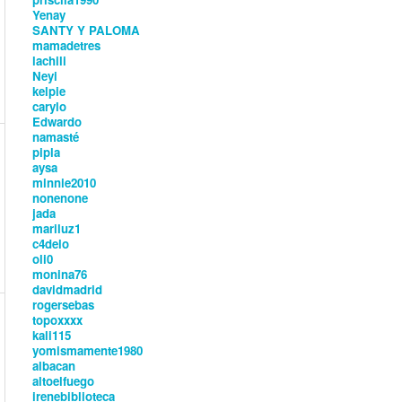
Yenay
SANTY Y PALOMA
mamadetres
lachili
Neyi
kelpie
carylo
Edwardo
namasté
pipla
aysa
minnie2010
nonenone
jada
mariluz1
c4delo
oli0
monina76
davidmadrid
rogersebas
topoxxxx
kali115
yomismamente1980
albacan
altoelfuego
irenebiblioteca