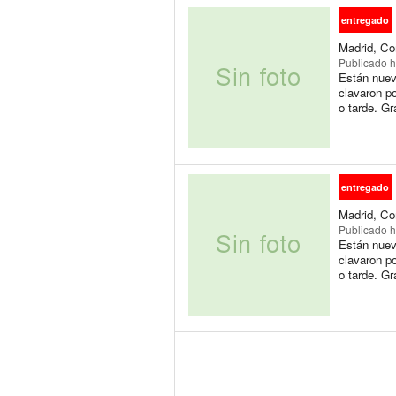
entregado
Madrid, Co
Publicado
h
Están nueva
clavaron p
o tarde. Gr
entregado
Madrid, Co
Publicado
h
Están nueva
clavaron p
o tarde. Gr