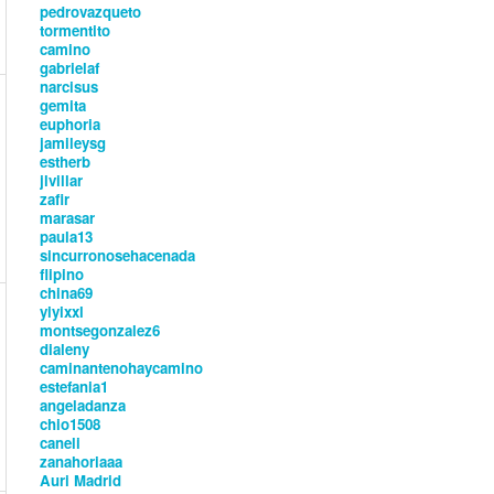
pedrovazqueto
tormentito
camino
gabrielaf
narcisus
gemita
euphoria
jamileysg
estherb
jlvillar
zafir
marasar
paula13
sincurronosehacenada
flipino
china69
yiyixxl
montsegonzalez6
dialeny
caminantenohaycamino
estefania1
angeladanza
chio1508
caneli
zanahoriaaa
Auri Madrid